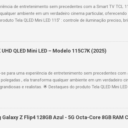
riência de entretenimento sem precedentes com a Smart TV TCL 
 qualquer ambiente em um verdadeiro cinema particular, oferecendo
produto Tela QLED Mini LED 115” : controle de iluminação preciso, br
D : detalhes impressionantes e contraste profundo em cada cena. 
 imagens e movimentos fluidos. Taxa de atualização nativa de 144
 garantindo fluidez e resposta imediata. Google TV integrado : interf
das e acesso a aplicativos como YouTube, Netflix, Disney+, Prime
K UHD QLED Mini LED – Modelo 115C7K (2025)
comandos de voz para facilitar sua navegação. 📐 Design e dimensõe
idade: 44,5 cm Peso: 99,8 kg (229,3 kg com embalagem) Estrutura imp
se para uma experiência de entretenimento sem precedentes com 
polegadas , ela transforma qualquer ambiente em um verdadeiro cin
randiosas e realistas. 🌟 Destaques do produto Tela QLED Mini LED 
o preciso, brilho intenso e cores vibrantes. Resolução 4K UHD : det
e profundo em cada cena. Processador AiPQ : desempenho otimiza
os fluidos. Taxa de atualização nativa de 144Hz (até 240Hz com DLG
rantindo fluidez e resposta imediata. Google TV integrado : interfa
Galaxy Z Flip4 128GB Azul - 5G Octa-Core 8GB RAM C
izadas e acesso a aplicativos como YouTube, Netflix, Disney+, Prim