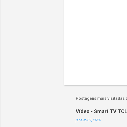
r
i
o
s
Postagens mais visitadas 
Vídeo - Smart TV TCL
janeiro 09, 2026