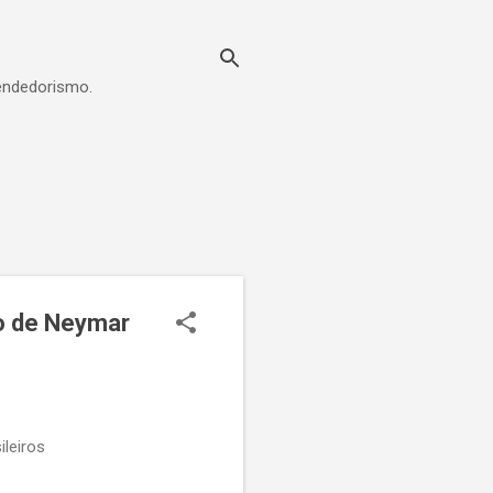
eendedorismo.
o de Neymar
leiros