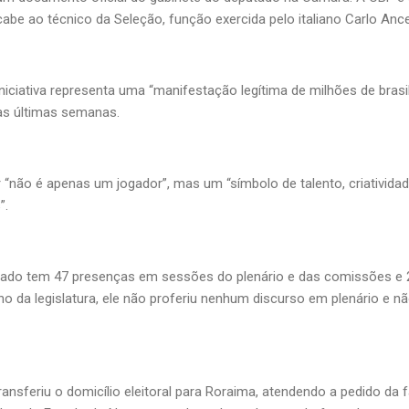
be ao técnico da Seleção, função exercida pelo italiano Carlo Ancel
niciativa representa uma “manifestação legítima de milhões de brasi
as últimas semanas.
“não é apenas um jogador”, mas um “símbolo de talento, criativida
”.
tado tem 47 presenças em sessões do plenário e das comissões e 
ano da legislatura, ele não proferiu nenhum discurso em plenário e n
transferiu o domicílio eleitoral para Roraima, atendendo a pedido da 