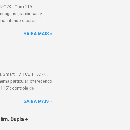
115C7K . Com 115
 imagens grandiosas e
ilho intenso e cores
Processador AiPQ :
SAIBA MAIS »
Hz (até 240Hz com DLG) :
ace intuitiva,
 Video, HBO Max e muito
s Largura: 256,6 cm |
onen...
a Smart TV TCL 115C7K .
ema particular, oferecendo
115” : controle de
alhes impressionantes e
SAIBA MAIS »
do para imagens e
) : ideal para esportes e
ce intuitiva, recomendações
âm. Dupla +
e Video, HBO Max e muito