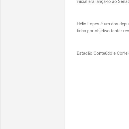
inicial era lançá-lo ao Se
Hélio Lopes é um dos deput
tinha por objetivo tentar r
Estadão Conteúdo e Corre
C
o
m
e
n
t
á