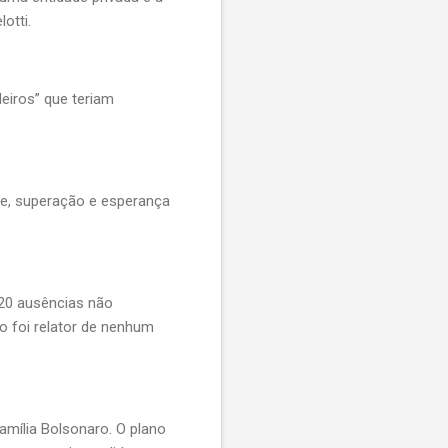
otti.
leiros” que teriam
de, superação e esperança
20 ausências não
ão foi relator de nenhum
família Bolsonaro. O plano