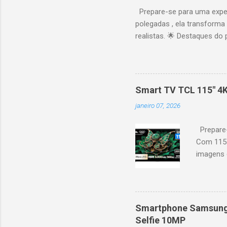
Prepare-se para uma expe
polegadas , ela transforma
realistas. 🌟 Destaques do 
vibrantes. Resolução 4K UH
desempenho otimizado para
ideal para esportes e games,
recomendações personaliza
Smart TV TCL 115" 4
mais. Google Assistente : 
janeiro 07, 2026
Altura: 153,8 cm | Profund
Prepare-
Com 115 
imagens g
iluminaçã
contrast
moviment
games, ga
Smartphone Samsung 
personal
Selfie 10MP