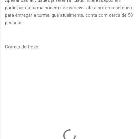
Apesar das atividades já terem iniciado, interessados em
participar da turma podem se inscrever até a próxima semana
para entregar a turma, que atualmente, conta com cerca de 50
pessoas.
Correio do Povo
C
o
m
e
n
t
á
r