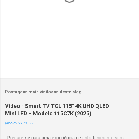
i
o
s
Postagens mais visitadas deste blog
Vídeo - Smart TV TCL 115" 4K UHD QLED
Mini LED – Modelo 115C7K (2025)
janeiro 09, 2026
Prepare-se para uma experiência de entretenimento sem