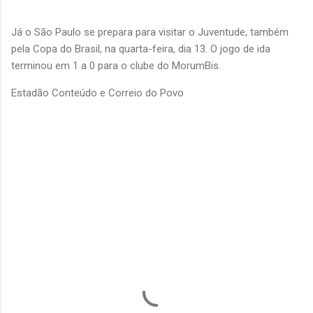
Já o São Paulo se prepara para visitar o Juventude, também
pela Copa do Brasil, na quarta-feira, dia 13. O jogo de ida
terminou em 1 a 0 para o clube do MorumBis.
Estadão Conteúdo e Correio do Povo
C
o
m
e
n
t
á
r
i