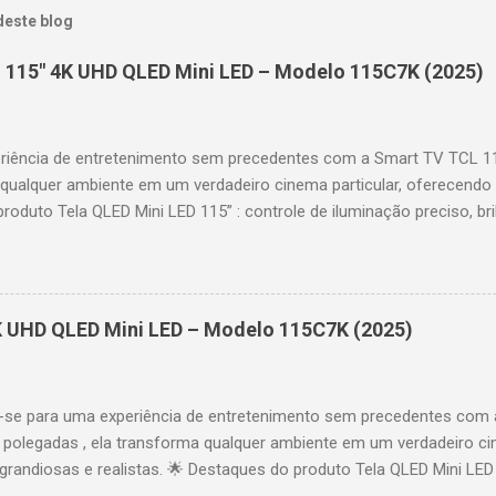
deste blog
 115" 4K UHD QLED Mini LED – Modelo 115C7K (2025)
riência de entretenimento sem precedentes com a Smart TV TCL 
 qualquer ambiente em um verdadeiro cinema particular, oferecendo
produto Tela QLED Mini LED 115” : controle de iluminação preciso, br
D : detalhes impressionantes e contraste profundo em cada cena. 
 imagens e movimentos fluidos. Taxa de atualização nativa de 144
 garantindo fluidez e resposta imediata. Google TV integrado : interf
das e acesso a aplicativos como YouTube, Netflix, Disney+, Prime
K UHD QLED Mini LED – Modelo 115C7K (2025)
comandos de voz para facilitar sua navegação. 📐 Design e dimensõe
idade: 44,5 cm Peso: 99,8 kg (229,3 kg com embalagem) Estrutura imp
se para uma experiência de entretenimento sem precedentes com 
polegadas , ela transforma qualquer ambiente em um verdadeiro cin
randiosas e realistas. 🌟 Destaques do produto Tela QLED Mini LED 
o preciso, brilho intenso e cores vibrantes. Resolução 4K UHD : det