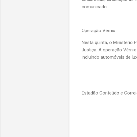
comunicado.
Operação Vérnix
Nesta quinta, o Ministério 
Justiça. A operação Vérnix
incluindo automóveis de lux
Estadão Conteúdo e Corre
C
o