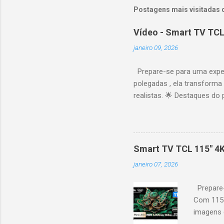
Postagens mais visitadas 
Vídeo - Smart TV TCL
janeiro 09, 2026
Prepare-se para uma expe
polegadas , ela transforma
realistas. 🌟 Destaques do 
vibrantes. Resolução 4K UH
desempenho otimizado para
ideal para esportes e games,
recomendações personaliza
Smart TV TCL 115" 4
mais. Google Assistente : 
janeiro 07, 2026
Altura: 153,8 cm | Profund
Prepare-
Com 115 
imagens g
iluminaçã