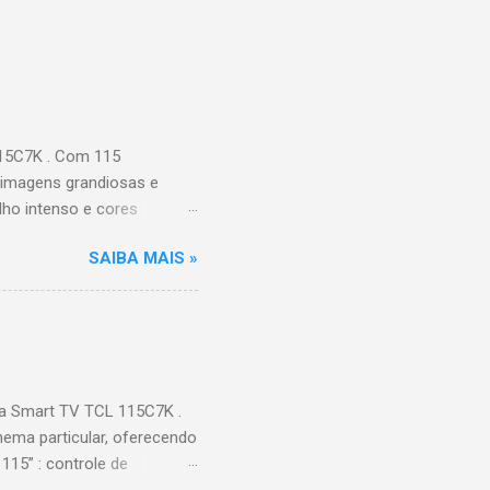
115C7K . Com 115
 imagens grandiosas e
ilho intenso e cores
Processador AiPQ :
SAIBA MAIS »
Hz (até 240Hz com DLG) :
ace intuitiva,
 Video, HBO Max e muito
s Largura: 256,6 cm |
onen...
a Smart TV TCL 115C7K .
ema particular, oferecendo
115” : controle de
alhes impressionantes e