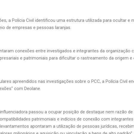
es, a Polícia Civil identificou uma estrutura utilizada para ocultar 
eio de empresas e pessoas laranjas.
aram conexões entre investigados e integrantes da organização c
presariais e patrimoniais para dificultar o rastreamento da origem 
ulares apreendidos nas investigações sobre o PCC, a Polícia Civil en
nexões" com Deolane.
a influenciadora passou a ocupar posição de destaque nem razão 
ncompatibilidades patrimoniais e indícios de conexão com integrant
levantamentos apontaram a utilização de pessoas jurídicas, receb
valores milionários e aquisição ou vinculação a bens de alto padrão