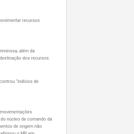
e movimentar recursos
riminosa, além da
e destinação dos recursos.
controu "indícios de
de movimentações
es do núcleo de comando da
imentos de origem não
", afirmou o MP em