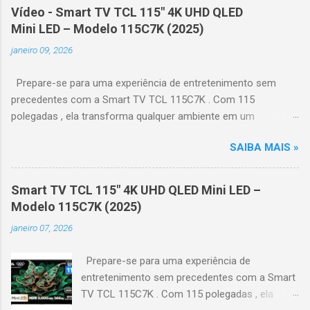
Vídeo - Smart TV TCL 115" 4K UHD QLED
Mini LED – Modelo 115C7K (2025)
janeiro 09, 2026
Prepare-se para uma experiência de entretenimento sem
precedentes com a Smart TV TCL 115C7K . Com 115
polegadas , ela transforma qualquer ambiente em um
verdadeiro cinema particular, oferecendo imagens grandiosas
SAIBA MAIS »
e realistas. 🌟 Destaques do produto Tela QLED Mini LED 115” :
controle de iluminação preciso, brilho intenso e cores
vibrantes. Resolução 4K UHD : detalhes impressionantes e
Smart TV TCL 115" 4K UHD QLED Mini LED –
contraste profundo em cada cena. Processador AiPQ :
Modelo 115C7K (2025)
desempenho otimizado para imagens e movimentos fluidos.
janeiro 07, 2026
Taxa de atualização nativa de 144Hz (até 240Hz com DLG) :
ideal para esportes e games, garantindo fluidez e resposta
Prepare-se para uma experiência de
imediata. Google TV integrado : interface intuitiva,
entretenimento sem precedentes com a Smart
recomendações personalizadas e acesso a aplicativos como
TV TCL 115C7K . Com 115 polegadas , ela
YouTube, Netflix, Disney+, Prime Video, HBO Max e muito mais.