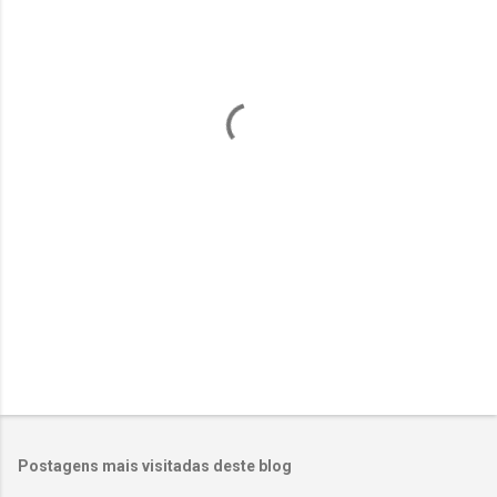
n
t
á
r
i
o
s
Postagens mais visitadas deste blog