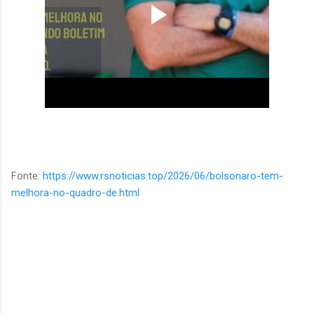
Fonte:
https://www.rsnoticias.top/2026/06/bolsonaro-tem-
melhora-no-quadro-de.html
C
o
m
e