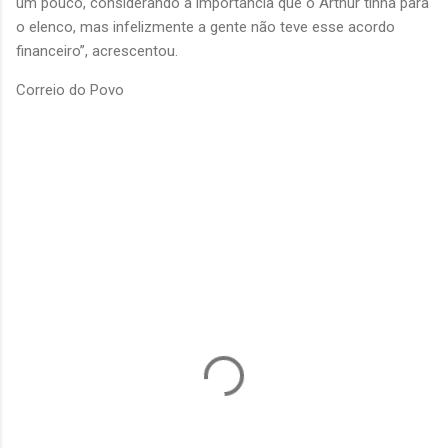
um pouco, considerando a importância que o Arthur tinha para
o elenco, mas infelizmente a gente não teve esse acordo
financeiro”, acrescentou.
Correio do Povo
C
o
m
e
n
t
á
r
i
o