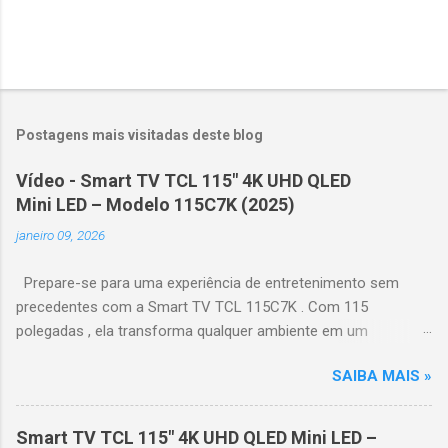
Postagens mais visitadas deste blog
Vídeo - Smart TV TCL 115" 4K UHD QLED
Mini LED – Modelo 115C7K (2025)
janeiro 09, 2026
Prepare-se para uma experiência de entretenimento sem
precedentes com a Smart TV TCL 115C7K . Com 115
polegadas , ela transforma qualquer ambiente em um
verdadeiro cinema particular, oferecendo imagens grandiosas
SAIBA MAIS »
e realistas. 🌟 Destaques do produto Tela QLED Mini LED 115” :
controle de iluminação preciso, brilho intenso e cores
vibrantes. Resolução 4K UHD : detalhes impressionantes e
Smart TV TCL 115" 4K UHD QLED Mini LED –