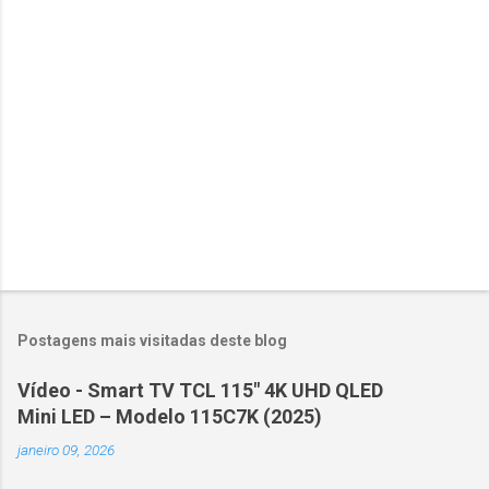
r
i
o
s
Postagens mais visitadas deste blog
Vídeo - Smart TV TCL 115" 4K UHD QLED
Mini LED – Modelo 115C7K (2025)
janeiro 09, 2026