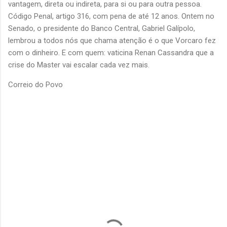
vantagem, direta ou indireta, para si ou para outra pessoa.
Código Penal, artigo 316, com pena de até 12 anos. Ontem no
Senado, o presidente do Banco Central, Gabriel Galípolo,
lembrou a todos nós que chama atenção é o que Vorcaro fez
com o dinheiro. E com quem: vaticina Renan Cassandra que a
crise do Master vai escalar cada vez mais.
Correio do Povo
C
o
m
e
n
t
á