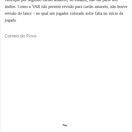
áudios. Como o VAR não permite revisão para cartão amarelo, não houve
revisão do lance – no qual um jogador colorado sofre falta no início da
jogada.
Correio do Povo
C
o
m
e
n
t
á
r
i