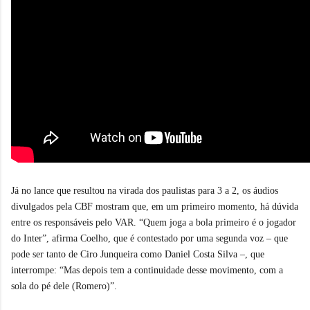
Já no lance que resultou na virada dos paulistas para 3 a 2, os áudios
divulgados pela CBF mostram que, em um primeiro momento, há dúvida
entre os responsáveis pelo VAR. “Quem joga a bola primeiro é o jogador
do Inter”, afirma Coelho, que é contestado por uma segunda voz – que
pode ser tanto de Ciro Junqueira como Daniel Costa Silva –, que
interrompe: “Mas depois tem a continuidade desse movimento, com a
sola do pé dele (Romero)”.