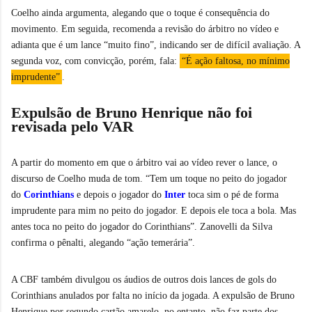
Coelho ainda argumenta, alegando que o toque é consequência do
movimento. Em seguida, recomenda a revisão do árbitro no vídeo e
adianta que é um lance “muito fino”, indicando ser de difícil avaliação. A
segunda voz, com convicção, porém, fala:
“É ação faltosa, no mínimo
imprudente”
.
Expulsão de Bruno Henrique não foi
revisada pelo VAR
A partir do momento em que o árbitro vai ao vídeo rever o lance, o
discurso de Coelho muda de tom. “Tem um toque no peito do jogador
do
Corinthians
e depois o jogador do
Inter
toca sim o pé de forma
imprudente para mim no peito do jogador. E depois ele toca a bola. Mas
antes toca no peito do jogador do Corinthians”. Zanovelli da Silva
confirma o pênalti, alegando “ação temerária”.
A CBF também divulgou os áudios de outros dois lances de gols do
Corinthians anulados por falta no início da jogada. A expulsão de Bruno
Henrique por segundo cartão amarelo, no entanto, não faz parte dos