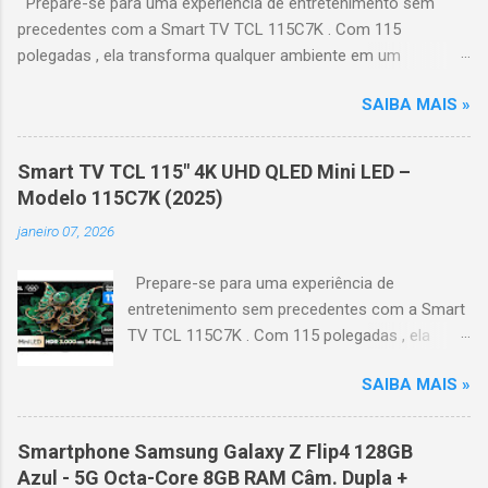
Prepare-se para uma experiência de entretenimento sem
precedentes com a Smart TV TCL 115C7K . Com 115
polegadas , ela transforma qualquer ambiente em um
verdadeiro cinema particular, oferecendo imagens grandiosas
SAIBA MAIS »
e realistas. 🌟 Destaques do produto Tela QLED Mini LED 115” :
controle de iluminação preciso, brilho intenso e cores
vibrantes. Resolução 4K UHD : detalhes impressionantes e
Smart TV TCL 115" 4K UHD QLED Mini LED –
contraste profundo em cada cena. Processador AiPQ :
Modelo 115C7K (2025)
desempenho otimizado para imagens e movimentos fluidos.
janeiro 07, 2026
Taxa de atualização nativa de 144Hz (até 240Hz com DLG) :
ideal para esportes e games, garantindo fluidez e resposta
Prepare-se para uma experiência de
imediata. Google TV integrado : interface intuitiva,
entretenimento sem precedentes com a Smart
recomendações personalizadas e acesso a aplicativos como
TV TCL 115C7K . Com 115 polegadas , ela
YouTube, Netflix, Disney+, Prime Video, HBO Max e muito mais.
transforma qualquer ambiente em um
Google Assistente : comandos de voz para facilitar sua
SAIBA MAIS »
verdadeiro cinema particular, oferecendo
navegação. 📐 Design e dimensões Largura: 256,6 cm | Altura:
imagens grandiosas e realistas. 🌟 Destaques
153,8 cm | Profundidade: 44,5 cm Peso: 99,8 kg (229,3 kg com
do produto Tela QLED Mini LED 115” : controle
embalagem) Estrutura imponen...
Smartphone Samsung Galaxy Z Flip4 128GB
de iluminação preciso, brilho intenso e cores
Azul - 5G Octa-Core 8GB RAM Câm. Dupla +