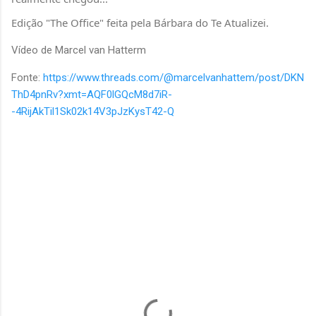
Edição "The Office" feita pela Bárbara do Te Atualizei.
Vídeo de Marcel van Hatterm
Fonte:
https://www.threads.com/@marcelvanhattem/post/DKN
ThD4pnRv?xmt=AQF0lGQcM8d7iR-
-4RijAkTil1Sk02k14V3pJzKysT42-Q
C
o
m
e
n
t
á
r