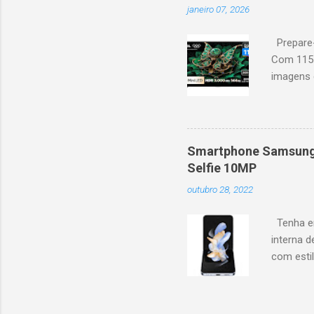
janeiro 07, 2026
Altura: 153,8 cm | Profund
Prepare-
Com 115 
imagens g
iluminaçã
contrast
moviment
games, ga
Smartphone Samsung 
personal
Selfie 10MP
mais. Go
outubro 28, 2022
Largura: 
Estrutura
Tenha em
interna d
com esti
5G, ele 
aplicaçõ
bem na f