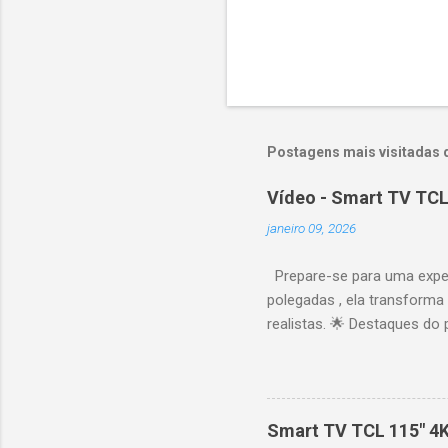
Postagens mais visitadas 
Vídeo - Smart TV TCL
janeiro 09, 2026
Prepare-se para uma expe
polegadas , ela transforma
realistas. 🌟 Destaques do 
vibrantes. Resolução 4K UH
desempenho otimizado para
ideal para esportes e games,
recomendações personaliza
Smart TV TCL 115" 4
mais. Google Assistente : 