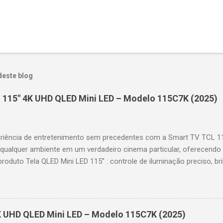
deste blog
 115" 4K UHD QLED Mini LED – Modelo 115C7K (2025)
riência de entretenimento sem precedentes com a Smart TV TCL 
 qualquer ambiente em um verdadeiro cinema particular, oferecendo
produto Tela QLED Mini LED 115” : controle de iluminação preciso, br
D : detalhes impressionantes e contraste profundo em cada cena. 
 imagens e movimentos fluidos. Taxa de atualização nativa de 144
 garantindo fluidez e resposta imediata. Google TV integrado : interf
das e acesso a aplicativos como YouTube, Netflix, Disney+, Prime
K UHD QLED Mini LED – Modelo 115C7K (2025)
comandos de voz para facilitar sua navegação. 📐 Design e dimensõe