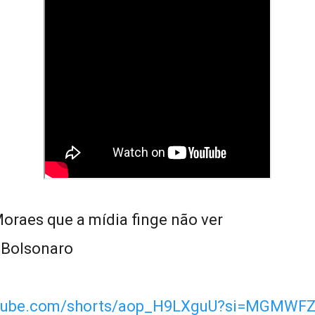
oraes que a mídia finge não ver
 Bolsonaro
outube.com/shorts/aop_H9LXguU?si=MGMWF