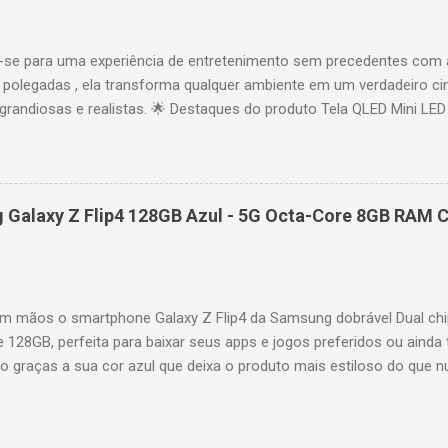
idade: 44,5 cm Peso: 99,8 kg (229,3 kg com embalagem) Estrutura imp
se para uma experiência de entretenimento sem precedentes com 
polegadas , ela transforma qualquer ambiente em um verdadeiro cin
randiosas e realistas. 🌟 Destaques do produto Tela QLED Mini LED 
o preciso, brilho intenso e cores vibrantes. Resolução 4K UHD : det
e profundo em cada cena. Processador AiPQ : desempenho otimiza
os fluidos. Taxa de atualização nativa de 144Hz (até 240Hz com DLG
rantindo fluidez e resposta imediata. Google TV integrado : interfa
Galaxy Z Flip4 128GB Azul - 5G Octa-Core 8GB RAM C
izadas e acesso a aplicativos como YouTube, Netflix, Disney+, Prim
ogle Assistente : comandos de voz para facilitar sua navegação. 
256,6 cm | Altura: 153,8 cm | Profundidade: 44,5 cm Peso: 99,8 kg 
 imponen...
 mãos o smartphone Galaxy Z Flip4 da Samsung dobrável Dual chi
e 128GB, perfeita para baixar seus apps e jogos preferidos ou ainda 
lo graças a sua cor azul que deixa o produto mais estiloso do que 
também possui um processador Octa-Core e memória RAM de 8GB par
es mais pesadas de forma rápida e precisa. A câmera selfie possui 
oto, a câmera traseira é dupla com 12MP ultragrande-angular + 12M