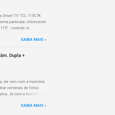
onen...
a Smart TV TCL 115C7K .
ema particular, oferecendo
115” : controle de
alhes impressionantes e
SAIBA MAIS »
do para imagens e
) : ideal para esportes e
ce intuitiva, recomendações
âm. Dupla +
e Video, HBO Max e muito
 Design e dimensões
(229,3 kg com embalagem)
p, ele vem com a memória
tirar centenas de fotos
nunca. Já com a tecnologia
a poder utilizar as
SAIBA MAIS »
10MP para você sair muito
P grande-angular. O Galaxy