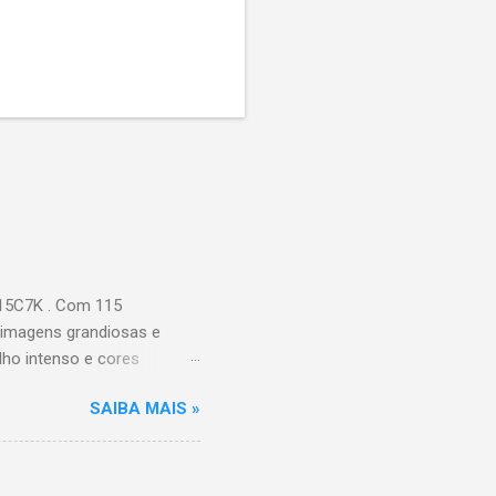
115C7K . Com 115
 imagens grandiosas e
ilho intenso e cores
Processador AiPQ :
SAIBA MAIS »
Hz (até 240Hz com DLG) :
ace intuitiva,
 Video, HBO Max e muito
s Largura: 256,6 cm |