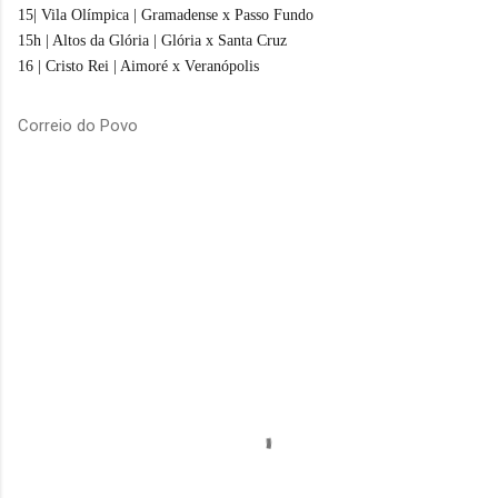
15| Vila Olímpica | Gramadense x Passo Fundo
15h | Altos da Glória | Glória x Santa Cruz
16 | Cristo Rei | Aimoré x Veranópolis
Correio do Povo
C
o
m
e
n
t
á
r
i