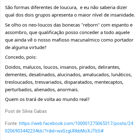
São formas diferentes de loucura,  e eu não saberia dizer 
qual dos dois grupos apresenta o maior nível de insanidade.
Se olho os neo-loucos das bonecas "reborn" com espanto e 
assombro, que qualificação posso conceder a todo aquele 
que ainda vê o nosso mafioso macunaímico como portador 
de alguma virtude?
Concedo, pois:
Doidos, malucos, loucos, insanos, pirados, delirantes, 
dementes, desatinados, alucinados, amalucados, lunáticos, 
tresloucados, tresvariados, disparatados, mentecaptos, 
perturbados, alienados, anormais.
Quem os trará de volta ao mundo real?
Post de Silvia Gabas
Fonte:
https://web.facebook.com/100001275065317/posts/24
020690344223466/?rdid=wxSzgURkbMoXJTbS#