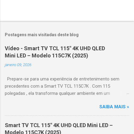
Postagens mais visitadas deste blog
Vídeo - Smart TV TCL 115" 4K UHD QLED
Mini LED – Modelo 115C7K (2025)
janeiro 09, 2026
Prepare-se para uma experiência de entretenimento sem
precedentes com a Smart TV TCL 115C7K . Com 115
polegadas , ela transforma qualquer ambiente em um
verdadeiro cinema particular, oferecendo imagens grandiosas
SAIBA MAIS »
e realistas. 🌟 Destaques do produto Tela QLED Mini LED 115” :
controle de iluminação preciso, brilho intenso e cores
vibrantes. Resolução 4K UHD : detalhes impressionantes e
Smart TV TCL 115" 4K UHD QLED Mini LED –
contraste profundo em cada cena. Processador AiPQ :
Modelo 115C7K (2025)