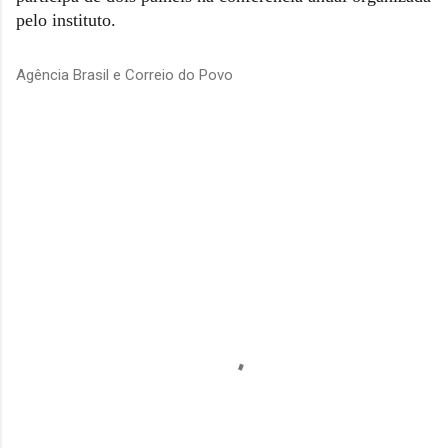
pelo instituto.
Agência Brasil e Correio do Povo
C
o
m
e
n
t
á
r
i
o
s