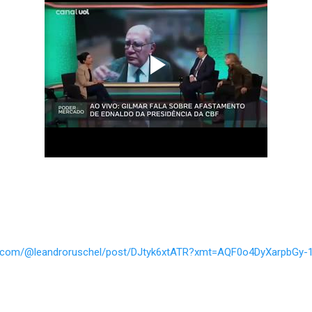
s.com/@leandroruschel/post/DJtyk6xtATR?xmt=AQF0o4DyXarpbGy-