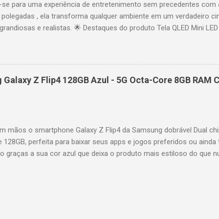
se para uma experiência de entretenimento sem precedentes com 
polegadas , ela transforma qualquer ambiente em um verdadeiro cin
randiosas e realistas. 🌟 Destaques do produto Tela QLED Mini LED 
o preciso, brilho intenso e cores vibrantes. Resolução 4K UHD : det
e profundo em cada cena. Processador AiPQ : desempenho otimiza
os fluidos. Taxa de atualização nativa de 144Hz (até 240Hz com DLG
rantindo fluidez e resposta imediata. Google TV integrado : interfa
Galaxy Z Flip4 128GB Azul - 5G Octa-Core 8GB RAM C
izadas e acesso a aplicativos como YouTube, Netflix, Disney+, Prim
ogle Assistente : comandos de voz para facilitar sua navegação. 
256,6 cm | Altura: 153,8 cm | Profundidade: 44,5 cm Peso: 99,8 kg 
 imponen...
 mãos o smartphone Galaxy Z Flip4 da Samsung dobrável Dual chi
e 128GB, perfeita para baixar seus apps e jogos preferidos ou ainda 
lo graças a sua cor azul que deixa o produto mais estiloso do que 
também possui um processador Octa-Core e memória RAM de 8GB par
es mais pesadas de forma rápida e precisa. A câmera selfie possui 
oto, a câmera traseira é dupla com 12MP ultragrande-angular + 12M
ossui tela infinita Dynamic AMOLED de 6,7" interna e 1,9" externa. Q
 de smartphone para ver vídeos e usar aplicativos de uma forma di