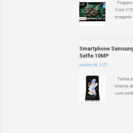
Prepare-
Com 115 
imagens g
iluminaçã
contrast
moviment
games, ga
Smartphone Samsung 
personal
Selfie 10MP
mais. Go
outubro 28, 2022
Largura: 
Estrutura
Tenha em
interna d
com esti
5G, ele 
aplicaçõ
bem na f
Z Flip4 p
em forma