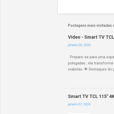
Postagens mais visitadas 
Vídeo - Smart TV TCL
janeiro 09, 2026
Prepare-se para uma expe
polegadas , ela transforma
realistas. 🌟 Destaques do 
vibrantes. Resolução 4K UH
desempenho otimizado para
ideal para esportes e games,
recomendações personaliza
Smart TV TCL 115" 4
mais. Google Assistente : 
janeiro 07, 2026
Altura: 153,8 cm | Profund