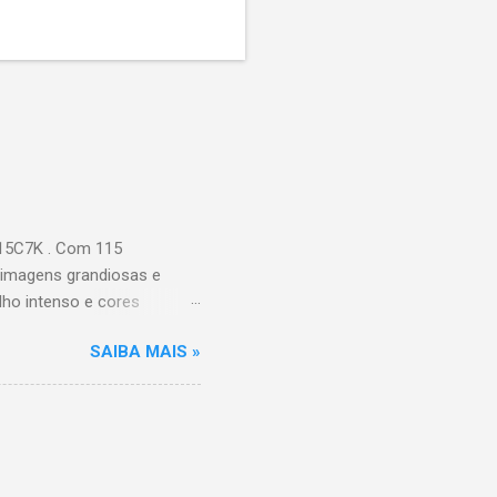
115C7K . Com 115
 imagens grandiosas e
ilho intenso e cores
Processador AiPQ :
SAIBA MAIS »
Hz (até 240Hz com DLG) :
ace intuitiva,
 Video, HBO Max e muito
s Largura: 256,6 cm |
onen...