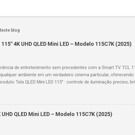
deste blog
 115" 4K UHD QLED Mini LED – Modelo 115C7K (2025)
riência de entretenimento sem precedentes com a Smart TV TCL 
 qualquer ambiente em um verdadeiro cinema particular, oferecendo
produto Tela QLED Mini LED 115” : controle de iluminação preciso, br
D : detalhes impressionantes e contraste profundo em cada cena. 
 imagens e movimentos fluidos. Taxa de atualização nativa de 144
 garantindo fluidez e resposta imediata. Google TV integrado : interf
das e acesso a aplicativos como YouTube, Netflix, Disney+, Prime
K UHD QLED Mini LED – Modelo 115C7K (2025)
comandos de voz para facilitar sua navegação. 📐 Design e dimensõe
idade: 44,5 cm Peso: 99,8 kg (229,3 kg com embalagem) Estrutura imp