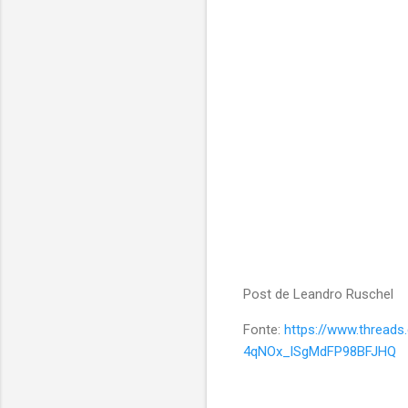
Post de Leandro Ruschel
Fonte:
https://www.thread
4qNOx_lSgMdFP98BFJHQ