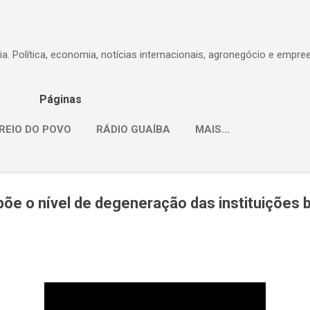
Pular para o conteúdo principal
dia. Política, economia, notícias internacionais, agronegócio e empr
Páginas
REIO DO POVO
RÁDIO GUAÍBA
MAIS…
õe o nível de degeneração das instituições b