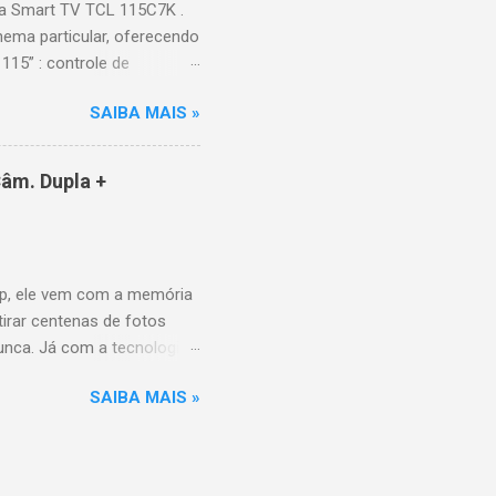
a Smart TV TCL 115C7K .
ema particular, oferecendo
115” : controle de
alhes impressionantes e
SAIBA MAIS »
do para imagens e
) : ideal para esportes e
ce intuitiva, recomendações
âm. Dupla +
e Video, HBO Max e muito
 Design e dimensões
(229,3 kg com embalagem)
p, ele vem com a memória
tirar centenas de fotos
nunca. Já com a tecnologia
a poder utilizar as
SAIBA MAIS »
10MP para você sair muito
P grande-angular. O Galaxy
uando aberto, é a revolução
ferente. Conta com bateria