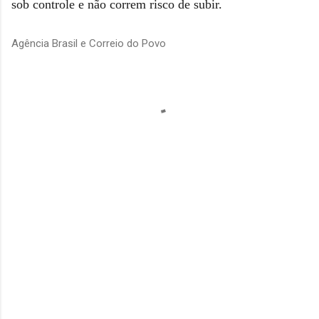
sob controle e não correm risco de subir.
Agência Brasil e Correio do Povo
C
o
m
e
n
t
á
r
i
o
s