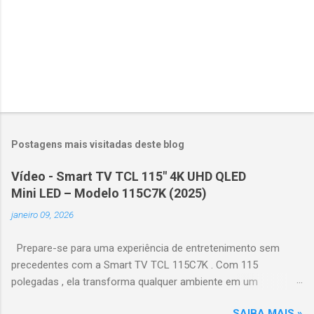
Postagens mais visitadas deste blog
Vídeo - Smart TV TCL 115" 4K UHD QLED
Mini LED – Modelo 115C7K (2025)
janeiro 09, 2026
Prepare-se para uma experiência de entretenimento sem
precedentes com a Smart TV TCL 115C7K . Com 115
polegadas , ela transforma qualquer ambiente em um
verdadeiro cinema particular, oferecendo imagens grandiosas
SAIBA MAIS »