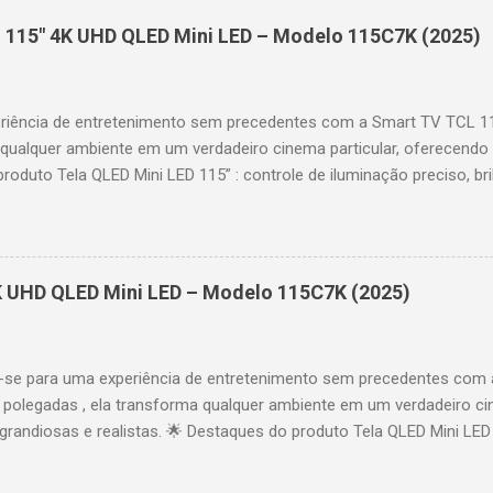
 115" 4K UHD QLED Mini LED – Modelo 115C7K (2025)
riência de entretenimento sem precedentes com a Smart TV TCL 
 qualquer ambiente em um verdadeiro cinema particular, oferecendo
produto Tela QLED Mini LED 115” : controle de iluminação preciso, br
D : detalhes impressionantes e contraste profundo em cada cena. 
 imagens e movimentos fluidos. Taxa de atualização nativa de 144
 garantindo fluidez e resposta imediata. Google TV integrado : interf
das e acesso a aplicativos como YouTube, Netflix, Disney+, Prime
K UHD QLED Mini LED – Modelo 115C7K (2025)
comandos de voz para facilitar sua navegação. 📐 Design e dimensõe
idade: 44,5 cm Peso: 99,8 kg (229,3 kg com embalagem) Estrutura imp
se para uma experiência de entretenimento sem precedentes com 
polegadas , ela transforma qualquer ambiente em um verdadeiro cin
randiosas e realistas. 🌟 Destaques do produto Tela QLED Mini LED 
o preciso, brilho intenso e cores vibrantes. Resolução 4K UHD : det
e profundo em cada cena. Processador AiPQ : desempenho otimiza