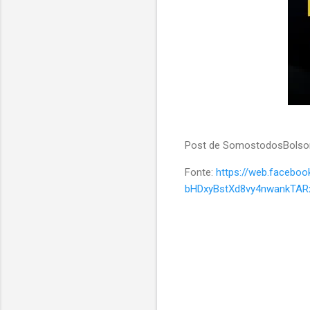
Post de SomostodosBolso
Fonte:
https://web.faceb
bHDxyBstXd8vy4nwankTAR
C
o
m
e