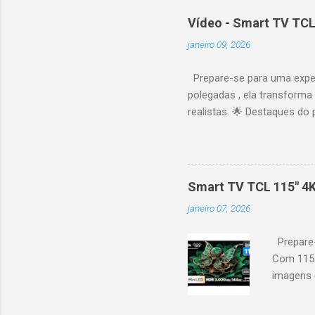
Vídeo - Smart TV TCL
janeiro 09, 2026
Prepare-se para uma expe
polegadas , ela transforma
realistas. 🌟 Destaques do 
vibrantes. Resolução 4K UH
desempenho otimizado para
ideal para esportes e games,
recomendações personaliza
Smart TV TCL 115" 4
mais. Google Assistente : 
janeiro 07, 2026
Altura: 153,8 cm | Profund
Prepare-
Com 115 
imagens g
iluminaçã
contrast