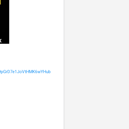
gp9pGrD7e1JoVtHMK6wYHub