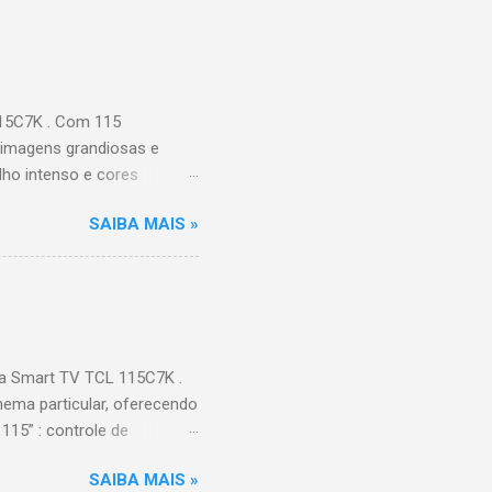
115C7K . Com 115
 imagens grandiosas e
ilho intenso e cores
Processador AiPQ :
SAIBA MAIS »
Hz (até 240Hz com DLG) :
ace intuitiva,
 Video, HBO Max e muito
s Largura: 256,6 cm |
onen...
a Smart TV TCL 115C7K .
ema particular, oferecendo
115” : controle de
alhes impressionantes e
SAIBA MAIS »
do para imagens e