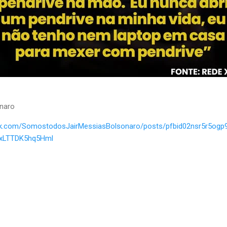
naro
ook.com/SomostodosJairMessiasBolsonaro/posts/pfbid02nsr5r5o
xLTTDK5hq5Hml