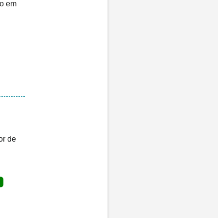
ço em
or de