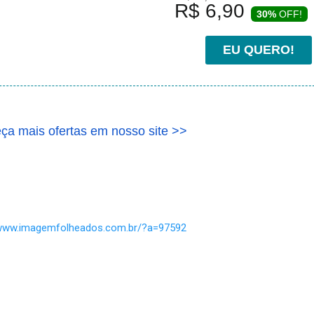
R$ 6,90
30%
OFF!
EU QUERO!
ça mais ofertas em nosso site >>
/www.imagemfolheados.com.br/?a=97592