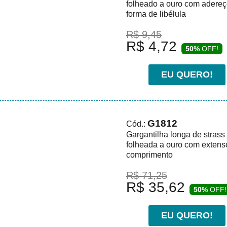
folheado a ouro com adere
forma de libélula
R$ 9,45
R$ 4,72
50%
OFF!
EU QUERO!
G1812
Cód.:
Gargantilha longa de strass
folheada a ouro com extens
comprimento
R$ 71,25
R$ 35,62
50%
OFF!
EU QUERO!