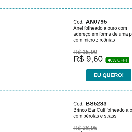
AN0795
Cód.:
Anel folheado a ouro com
adereço em forma de uma p
com micro zircônias
R$ 15,99
R$ 9,60
40%
OFF!
EU QUERO!
BS5283
Cód.:
Brinco Ear Cuff folheado a 
com pérolas e strass
R$ 36,95