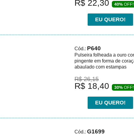
R$ 22,30
40%
OFF!
EU QUERO!
P640
Cód.:
Pulseira folheada a ouro c
pingente em forma de cora
abaulado com estampas
R$ 26,15
R$ 18,40
30%
OFF!
EU QUERO!
G1699
Cód.: