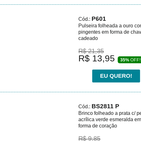
P601
Cód.:
Pulseira folheada a ouro c
pingentes em forma de cha
cadeado
R$ 21,35
R$ 13,95
35%
OFF!
EU QUERO!
BS2811 P
Cód.:
Brinco folheado a prata c/ p
acrílica verde esmeralda e
forma de coração
R$ 9,85