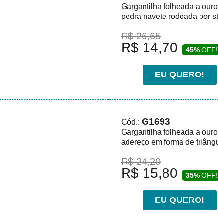
Gargantilha folheada a our
pedra navete rodeada por s
R$ 26,65
R$ 14,70
45%
OFF!
EU QUERO!
G1693
Cód.:
Gargantilha folheada a our
adereço em forma de triâng
R$ 24,20
R$ 15,80
35%
OFF!
EU QUERO!