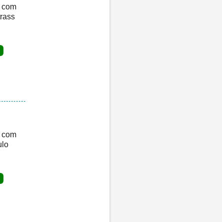
o com
trass
o com
ulo