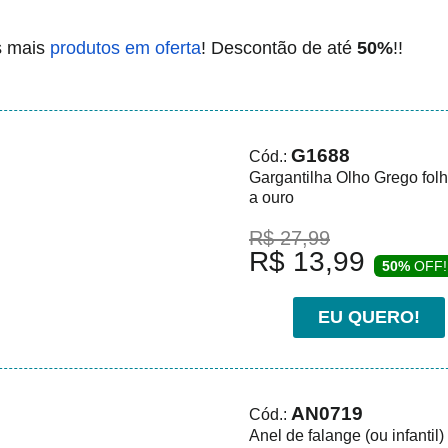
 mais
produtos em oferta
! Descontão de até
50%
!!
G1688
Cód.:
Gargantilha Olho Grego fol
a ouro
R$ 27,99
R$ 13,99
50%
OFF!
EU QUERO!
AN0719
Cód.:
Anel de falange (ou infantil)