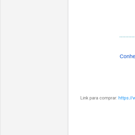
Conhe
Link para comprar:
https:/
C
o