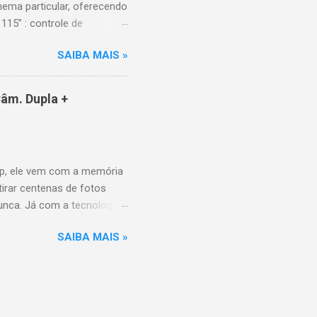
ema particular, oferecendo
115” : controle de
alhes impressionantes e
SAIBA MAIS »
do para imagens e
) : ideal para esportes e
ce intuitiva, recomendações
âm. Dupla +
e Video, HBO Max e muito
 Design e dimensões
(229,3 kg com embalagem)
p, ele vem com a memória
tirar centenas de fotos
nunca. Já com a tecnologia
a poder utilizar as
SAIBA MAIS »
10MP para você sair muito
P grande-angular. O Galaxy
uando aberto, é a revolução
ferente. Conta com bateria