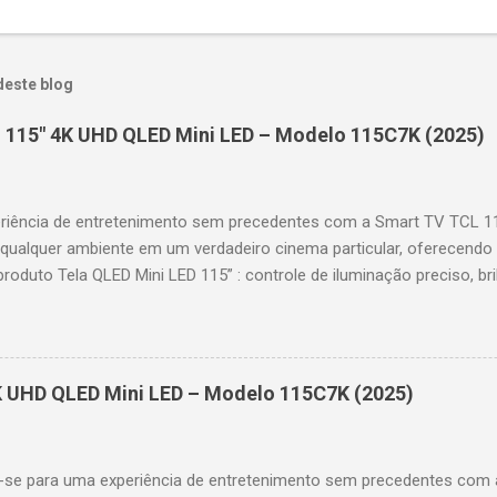
deste blog
 115" 4K UHD QLED Mini LED – Modelo 115C7K (2025)
riência de entretenimento sem precedentes com a Smart TV TCL 
 qualquer ambiente em um verdadeiro cinema particular, oferecendo
produto Tela QLED Mini LED 115” : controle de iluminação preciso, br
D : detalhes impressionantes e contraste profundo em cada cena. 
 imagens e movimentos fluidos. Taxa de atualização nativa de 144
 garantindo fluidez e resposta imediata. Google TV integrado : interf
das e acesso a aplicativos como YouTube, Netflix, Disney+, Prime
K UHD QLED Mini LED – Modelo 115C7K (2025)
comandos de voz para facilitar sua navegação. 📐 Design e dimensõe
idade: 44,5 cm Peso: 99,8 kg (229,3 kg com embalagem) Estrutura imp
se para uma experiência de entretenimento sem precedentes com 