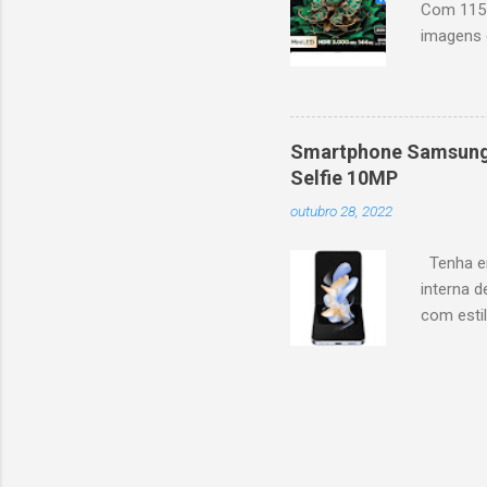
Com 115 
imagens g
iluminaçã
contrast
moviment
games, ga
Smartphone Samsung 
personal
Selfie 10MP
mais. Go
outubro 28, 2022
Largura: 
Estrutura
Tenha em
interna d
com esti
5G, ele 
aplicaçõ
bem na f
Z Flip4 p
em forma
de 3700m