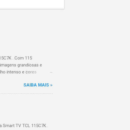
115C7K . Com 115
 imagens grandiosas e
ilho intenso e cores
Processador AiPQ :
SAIBA MAIS »
Hz (até 240Hz com DLG) :
ace intuitiva,
 Video, HBO Max e muito
s Largura: 256,6 cm |
onen...
a Smart TV TCL 115C7K .