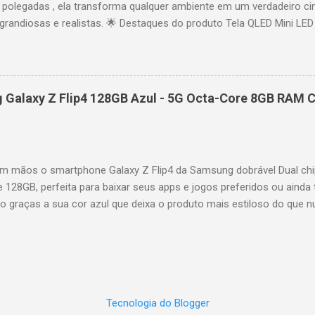
polegadas , ela transforma qualquer ambiente em um verdadeiro cin
randiosas e realistas. 🌟 Destaques do produto Tela QLED Mini LED 
o preciso, brilho intenso e cores vibrantes. Resolução 4K UHD : det
e profundo em cada cena. Processador AiPQ : desempenho otimiza
os fluidos. Taxa de atualização nativa de 144Hz (até 240Hz com DLG
rantindo fluidez e resposta imediata. Google TV integrado : interfa
Galaxy Z Flip4 128GB Azul - 5G Octa-Core 8GB RAM C
izadas e acesso a aplicativos como YouTube, Netflix, Disney+, Prim
ogle Assistente : comandos de voz para facilitar sua navegação. 
256,6 cm | Altura: 153,8 cm | Profundidade: 44,5 cm Peso: 99,8 kg 
 imponen...
 mãos o smartphone Galaxy Z Flip4 da Samsung dobrável Dual chi
e 128GB, perfeita para baixar seus apps e jogos preferidos ou ainda 
lo graças a sua cor azul que deixa o produto mais estiloso do que 
também possui um processador Octa-Core e memória RAM de 8GB par
es mais pesadas de forma rápida e precisa. A câmera selfie possui 
oto, a câmera traseira é dupla com 12MP ultragrande-angular + 12M
ossui tela infinita Dynamic AMOLED de 6,7" interna e 1,9" externa. Q
 de smartphone para ver vídeos e usar aplicativos de uma forma di
Tecnologia do Blogger
Ah e carregador super-rápido de 25W. Link para comprar: