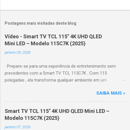
Postagens mais visitadas deste blog
Vídeo - Smart TV TCL 115" 4K UHD QLED
Mini LED – Modelo 115C7K (2025)
janeiro 09, 2026
Prepare-se para uma experiência de entretenimento sem
precedentes com a Smart TV TCL 115C7K . Com 115
polegadas , ela transforma qualquer ambiente em um
verdadeiro cinema particular, oferecendo imagens grandiosas
SAIBA MAIS »
e realistas. 🌟 Destaques do produto Tela QLED Mini LED 115” :
controle de iluminação preciso, brilho intenso e cores
vibrantes. Resolução 4K UHD : detalhes impressionantes e
Smart TV TCL 115" 4K UHD QLED Mini LED –
contraste profundo em cada cena. Processador AiPQ :
Modelo 115C7K (2025)
desempenho otimizado para imagens e movimentos fluidos.
janeiro 07, 2026
Taxa de atualização nativa de 144Hz (até 240Hz com DLG) :