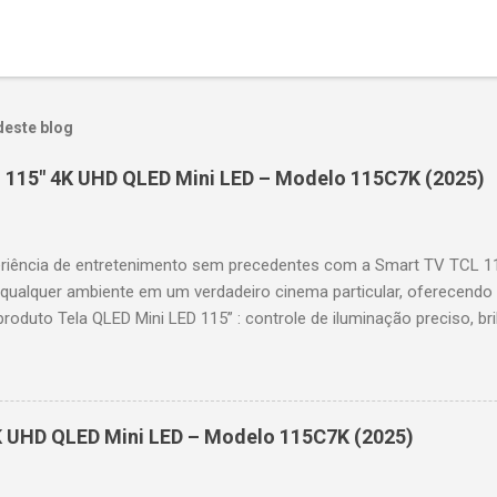
deste blog
 115" 4K UHD QLED Mini LED – Modelo 115C7K (2025)
riência de entretenimento sem precedentes com a Smart TV TCL 
 qualquer ambiente em um verdadeiro cinema particular, oferecendo
produto Tela QLED Mini LED 115” : controle de iluminação preciso, br
D : detalhes impressionantes e contraste profundo em cada cena. 
 imagens e movimentos fluidos. Taxa de atualização nativa de 144
 garantindo fluidez e resposta imediata. Google TV integrado : interf
das e acesso a aplicativos como YouTube, Netflix, Disney+, Prime
K UHD QLED Mini LED – Modelo 115C7K (2025)
comandos de voz para facilitar sua navegação. 📐 Design e dimensõe
idade: 44,5 cm Peso: 99,8 kg (229,3 kg com embalagem) Estrutura imp