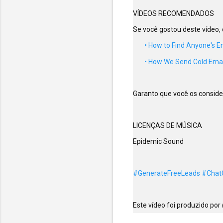
VÍDEOS RECOMENDADOS

 • How to Find Anyone's Em
 • How We Send Cold Emails
Garanto que você os consider
LICENÇAS DE MÚSICA

Epidemic Sound

#GenerateFreeLeads
#Chat
Este vídeo foi produzido po