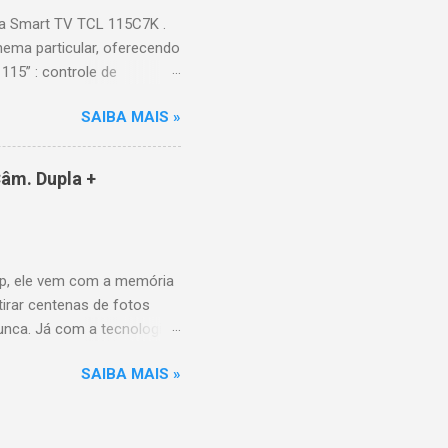
a Smart TV TCL 115C7K .
ema particular, oferecendo
115” : controle de
alhes impressionantes e
SAIBA MAIS »
do para imagens e
) : ideal para esportes e
ce intuitiva, recomendações
âm. Dupla +
e Video, HBO Max e muito
 Design e dimensões
(229,3 kg com embalagem)
p, ele vem com a memória
tirar centenas de fotos
nunca. Já com a tecnologia
a poder utilizar as
SAIBA MAIS »
10MP para você sair muito
P grande-angular. O Galaxy
uando aberto, é a revolução