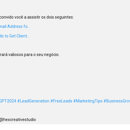
ail Address fo...  
 to Get Client...  
ará valiosos para o seu negócio.

GPT2024
#LeadGeneration
#FreeLeads
#MarketingTips
#BusinessGro
r @hexcreativestudio