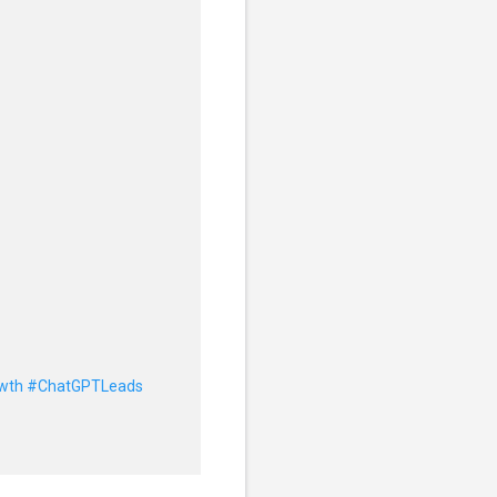
wth
#ChatGPTLeads