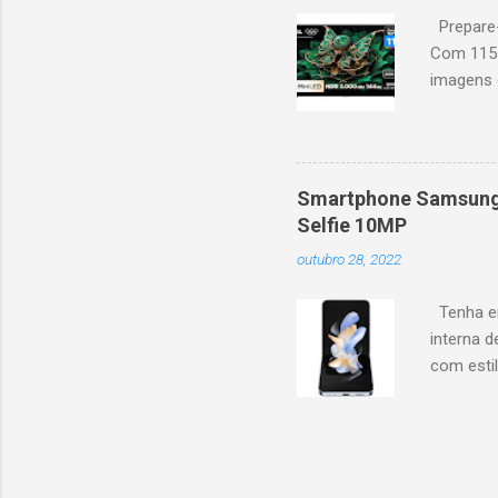
Prepare-
Com 115 
imagens g
iluminaçã
contrast
moviment
games, ga
Smartphone Samsung 
personal
Selfie 10MP
mais. Go
outubro 28, 2022
Largura: 
Estrutura
Tenha em
interna d
com esti
5G, ele 
aplicaçõ
bem na f
Z Flip4 p