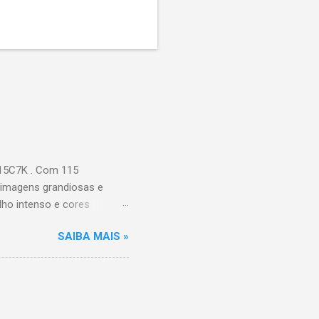
115C7K . Com 115
 imagens grandiosas e
ilho intenso e cores
Processador AiPQ :
SAIBA MAIS »
Hz (até 240Hz com DLG) :
ace intuitiva,
 Video, HBO Max e muito
s Largura: 256,6 cm |
onen...