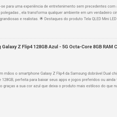
se para uma experiência de entretenimento sem precedentes com 
polegadas , ela transforma qualquer ambiente em um verdadeiro cin
randiosas e realistas. 🌟 Destaques do produto Tela QLED Mini LED 
o preciso, brilho intenso e cores vibrantes. Resolução 4K UHD : det
e profundo em cada cena. Processador AiPQ : desempenho otimiza
os fluidos. Taxa de atualização nativa de 144Hz (até 240Hz com DLG
rantindo fluidez e resposta imediata. Google TV integrado : interfa
Galaxy Z Flip4 128GB Azul - 5G Octa-Core 8GB RAM C
izadas e acesso a aplicativos como YouTube, Netflix, Disney+, Prim
ogle Assistente : comandos de voz para facilitar sua navegação. 
256,6 cm | Altura: 153,8 cm | Profundidade: 44,5 cm Peso: 99,8 kg 
 imponen...
 mãos o smartphone Galaxy Z Flip4 da Samsung dobrável Dual chi
e 128GB, perfeita para baixar seus apps e jogos preferidos ou ainda 
lo graças a sua cor azul que deixa o produto mais estiloso do que 
também possui um processador Octa-Core e memória RAM de 8GB par
es mais pesadas de forma rápida e precisa. A câmera selfie possui 
oto, a câmera traseira é dupla com 12MP ultragrande-angular + 12M
ossui tela infinita Dynamic AMOLED de 6,7" interna e 1,9" externa. Q