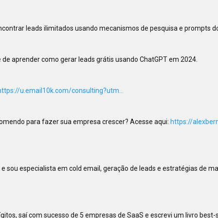
ncontrar leads ilimitados usando mecanismos de pesquisa e prompts do
 de aprender como gerar leads grátis usando ChatGPT em 2024.

https://u.email10k.com/consulting?utm...
comendo para fazer sua empresa crescer? Acesse aqui: 
https://alexbe
 sou especialista em cold email, geração de leads e estratégias de mark
gitos, saí com sucesso de 5 empresas de SaaS e escrevi um livro best-se