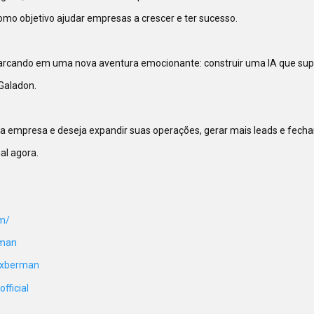
mo objetivo ajudar empresas a crescer e ter sucesso.

cando em uma nova aventura emocionante: construir uma IA que sup
Galadon.

a empresa e deseja expandir suas operações, gerar mais leads e fechar
l agora.

om/
man  
alxberman
fficial  