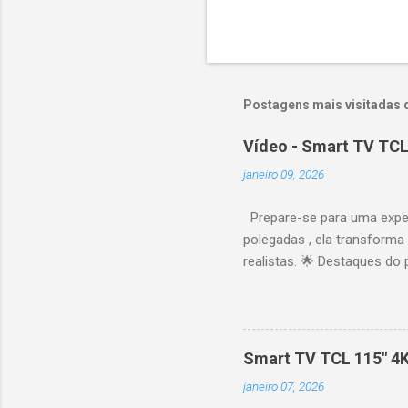
Postagens mais visitadas 
Vídeo - Smart TV TCL
janeiro 09, 2026
Prepare-se para uma expe
polegadas , ela transforma
realistas. 🌟 Destaques do 
vibrantes. Resolução 4K UH
desempenho otimizado para
ideal para esportes e games,
recomendações personaliza
Smart TV TCL 115" 4
mais. Google Assistente : 
janeiro 07, 2026
Altura: 153,8 cm | Profund