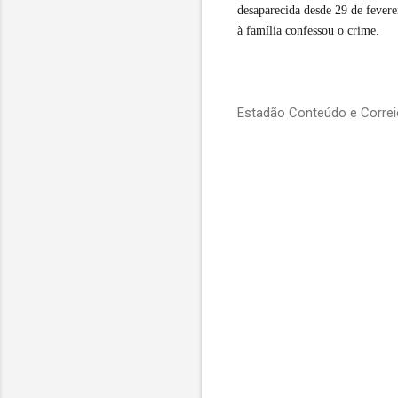
desaparecida desde 29 de fever
à família confessou o crime.
Estadão Conteúdo e Corre
C
o
m
e
n
t
á
r
i