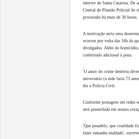
interior de Santa Catarina. De 
Central de Plantão Policial do 
procurado há mais de 30 horas.
A motivação seria uma desavenç
ocorreu por volta das 16h da qu
divulgados. Além do homicídio
conferindo adicional à pena.
'O autor do crime desferiu diver
aniversário (a mãe faria 73 anos
diz a Polícia Civil.
Conforme postagens em redes soc
será preenchida em nossos cora
'Que pesadelo, que crueldade f
fazer tamanha maldade', escre