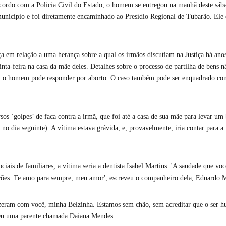
acordo com a Policia Civil do Estado, o homem se entregou na manhã deste sáb
município e foi diretamente encaminhado ao Presídio Regional de Tubarão. Ele 
a em relação a uma herança sobre a qual os irmãos discutiam na Justiça há ano
inta-feira na casa da mãe deles. Detalhes sobre o processo de partilha de bens 
, o homem pode responder por aborto. O caso também pode ser enquadrado co
sos ‘golpes’ de faca contra a irmã, que foi até a casa de sua mãe para levar um
 no dia seguinte). A vítima estava grávida, e, provavelmente, iria contar para a
iais de familiares, a vítima seria a dentista Isabel Martins. 'A saudade que vo
ções. Te amo para sempre, meu amor', escreveu o companheiro dela, Eduardo M
izeram com você, minha Belzinha. Estamos sem chão, sem acreditar que o ser 
veu uma parente chamada Daiana Mendes.