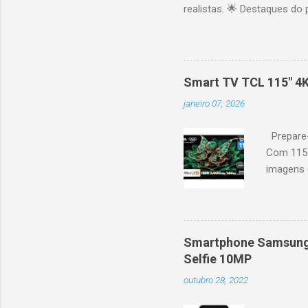
realistas. 🌟 Destaques do 
vibrantes. Resolução 4K UH
desempenho otimizado para
ideal para esportes e games,
recomendações personaliza
Smart TV TCL 115" 4
mais. Google Assistente : 
janeiro 07, 2026
Altura: 153,8 cm | Profund
Prepare-
Com 115 
imagens g
iluminaçã
contrast
moviment
games, ga
Smartphone Samsung 
personal
Selfie 10MP
mais. Go
outubro 28, 2022
Largura: 
Estrutura