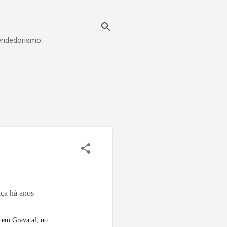
eendedorismo.
iça há anos
, em Gravatal, no