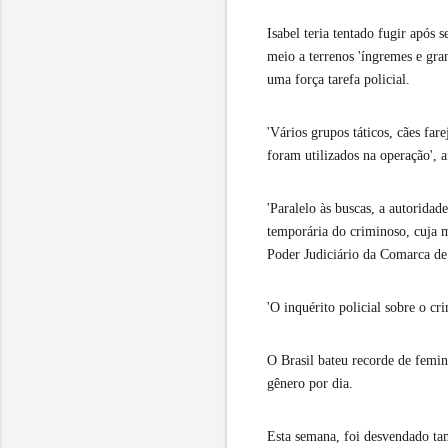
Isabel teria tentado fugir após 
meio a terrenos 'íngremes e gra
uma força tarefa policial.
'Vários grupos táticos, cães far
foram utilizados na operação', a
'Paralelo às buscas, a autoridad
temporária do criminoso, cuja m
Poder Judiciário da Comarca d
'O inquérito policial sobre o cr
O Brasil bateu recorde de femi
gênero por dia.
Esta semana, foi desvendado ta