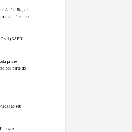
ras da família, em
o naquela área por
ia Civil (SAER)
pela prisão
ção por parte do
onadas ao seu
Ela estava