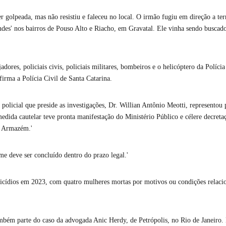
ser golpeada, mas não resistiu e faleceu no local. O irmão fugiu em direção a ter
ndes' nos bairros de Pouso Alto e Riacho, em Gravatal. Ele vinha sendo buscad
ejadores, policiais civis, policiais militares, bombeiros e o helicóptero da Políc
firma a Polícia Civil de Santa Catarina.
e policial que preside as investigações, Dr. Willian Antônio Meotti, representou 
edida cautelar teve pronta manifestação do Ministério Público e célere decreta
e Armazém.'
ime deve ser concluído dentro do prazo legal.'
nicídios em 2023, com quatro mulheres mortas por motivos ou condições relaci
mbém parte do caso da advogada Anic Herdy, de Petrópolis, no Rio de Janeiro. 