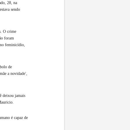
ado, 28, na
estava sendo
s. O crime
não foram
mo feminicídio,
 bolo de
 mãe a novidade',
cê deixou jamais
auricio.
humano é capaz de