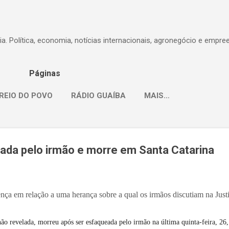
Pular para o conteúdo principal
dia. Política, economia, notícias internacionais, agronegócio e empr
Páginas
REIO DO POVO
RÁDIO GUAÍBA
MAIS…
ada pelo irmão e morre em Santa Catarina
ça em relação a uma herança sobre a qual os irmãos discutiam na Just
o revelada, morreu após ser esfaqueada pelo irmão na última quinta-feira, 26