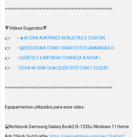
============================================

🔻Vídeos Sugeridos🔻

👉
 • 🔥IA CRIA AVATARES REALISTAS E COM SIN...  
👉
 • 😱DESCRUBA COMO CRIAR FOTOS ANIMADAS D...  
👉
 • (GRÁTIS E ILIMITADA) CONHEÇA A NOVA I...  
👉
 • ESSA IA CRIA QUALQUER SITE COM 1 CLIQUE!  
============================================

Equipamentos utilizados para esse vídeo:

💻Notebook Samsung Galaxy Book2 I5-1235u Windows 11 Home 
8gb 256gb Ssd Grafite: 
https://mercadolivre.com/sec/2cgDxrC