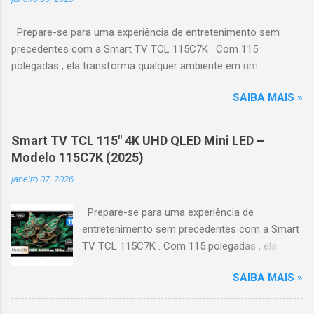
Prepare-se para uma experiência de entretenimento sem
precedentes com a Smart TV TCL 115C7K . Com 115
polegadas , ela transforma qualquer ambiente em um
verdadeiro cinema particular, oferecendo imagens grandiosas
SAIBA MAIS »
e realistas. 🌟 Destaques do produto Tela QLED Mini LED 115” :
controle de iluminação preciso, brilho intenso e cores
vibrantes. Resolução 4K UHD : detalhes impressionantes e
Smart TV TCL 115" 4K UHD QLED Mini LED –
contraste profundo em cada cena. Processador AiPQ :
Modelo 115C7K (2025)
desempenho otimizado para imagens e movimentos fluidos.
janeiro 07, 2026
Taxa de atualização nativa de 144Hz (até 240Hz com DLG) :
ideal para esportes e games, garantindo fluidez e resposta
Prepare-se para uma experiência de
imediata. Google TV integrado : interface intuitiva,
entretenimento sem precedentes com a Smart
recomendações personalizadas e acesso a aplicativos como
TV TCL 115C7K . Com 115 polegadas , ela
YouTube, Netflix, Disney+, Prime Video, HBO Max e muito mais.
transforma qualquer ambiente em um
Google Assistente : comandos de voz para facilitar sua
SAIBA MAIS »
verdadeiro cinema particular, oferecendo
navegação. 📐 Design e dimensões Largura: 256,6 cm | Altura:
imagens grandiosas e realistas. 🌟 Destaques
153,8 cm | Profundidade: 44,5 cm Peso: 99,8 kg (229,3 kg com
do produto Tela QLED Mini LED 115” : controle