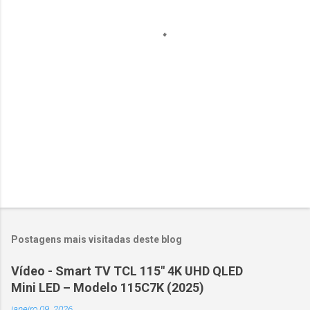
á
r
i
o
s
Postagens mais visitadas deste blog
Vídeo - Smart TV TCL 115" 4K UHD QLED
Mini LED – Modelo 115C7K (2025)
janeiro 09, 2026