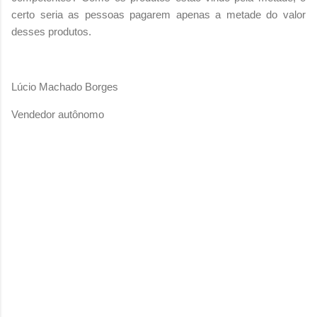
certo seria as pessoas pagarem apenas a metade do valor
desses produtos.
Lúcio Machado Borges
Vendedor autônomo
C
o
m
e
n
t