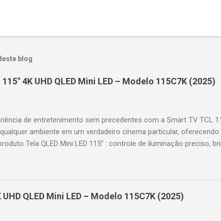
deste blog
 115" 4K UHD QLED Mini LED – Modelo 115C7K (2025)
riência de entretenimento sem precedentes com a Smart TV TCL 
 qualquer ambiente em um verdadeiro cinema particular, oferecendo
produto Tela QLED Mini LED 115” : controle de iluminação preciso, br
D : detalhes impressionantes e contraste profundo em cada cena. 
 imagens e movimentos fluidos. Taxa de atualização nativa de 144
 garantindo fluidez e resposta imediata. Google TV integrado : interf
das e acesso a aplicativos como YouTube, Netflix, Disney+, Prime
K UHD QLED Mini LED – Modelo 115C7K (2025)
comandos de voz para facilitar sua navegação. 📐 Design e dimensõe
idade: 44,5 cm Peso: 99,8 kg (229,3 kg com embalagem) Estrutura imp