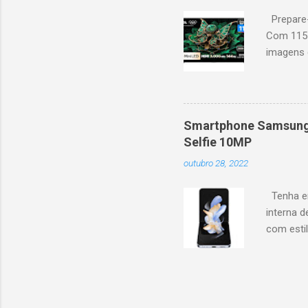
Prepare-
Com 115 
imagens g
iluminaçã
contrast
moviment
games, ga
Smartphone Samsung 
personal
Selfie 10MP
mais. Go
outubro 28, 2022
Largura: 
Estrutura
Tenha em
interna d
com esti
5G, ele 
aplicaçõ
bem na f
Z Flip4 p