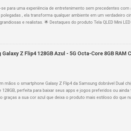
se para uma experiência de entretenimento sem precedentes com 
polegadas , ela transforma qualquer ambiente em um verdadeiro cin
randiosas e realistas. 🌟 Destaques do produto Tela QLED Mini LED 
o preciso, brilho intenso e cores vibrantes. Resolução 4K UHD : det
e profundo em cada cena. Processador AiPQ : desempenho otimiza
os fluidos. Taxa de atualização nativa de 144Hz (até 240Hz com DLG
rantindo fluidez e resposta imediata. Google TV integrado : interfa
Galaxy Z Flip4 128GB Azul - 5G Octa-Core 8GB RAM C
izadas e acesso a aplicativos como YouTube, Netflix, Disney+, Prim
ogle Assistente : comandos de voz para facilitar sua navegação. 
256,6 cm | Altura: 153,8 cm | Profundidade: 44,5 cm Peso: 99,8 kg 
 imponen...
 mãos o smartphone Galaxy Z Flip4 da Samsung dobrável Dual chi
e 128GB, perfeita para baixar seus apps e jogos preferidos ou ainda 
lo graças a sua cor azul que deixa o produto mais estiloso do que 
também possui um processador Octa-Core e memória RAM de 8GB par
es mais pesadas de forma rápida e precisa. A câmera selfie possui 
oto, a câmera traseira é dupla com 12MP ultragrande-angular + 12M
ossui tela infinita Dynamic AMOLED de 6,7" interna e 1,9" externa. Q