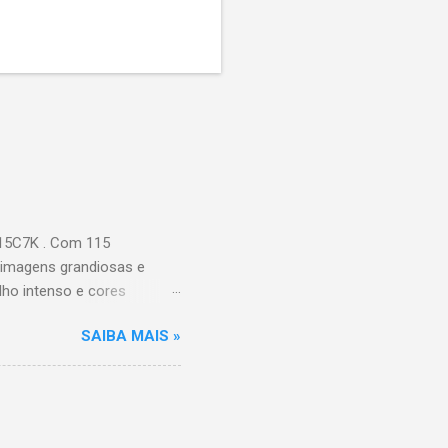
115C7K . Com 115
 imagens grandiosas e
ilho intenso e cores
Processador AiPQ :
SAIBA MAIS »
Hz (até 240Hz com DLG) :
ace intuitiva,
 Video, HBO Max e muito
s Largura: 256,6 cm |
onen...