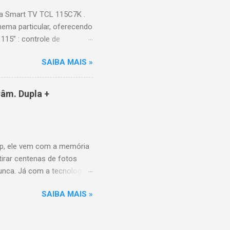
a Smart TV TCL 115C7K .
ema particular, oferecendo
115” : controle de
alhes impressionantes e
SAIBA MAIS »
do para imagens e
) : ideal para esportes e
ce intuitiva, recomendações
âm. Dupla +
e Video, HBO Max e muito
 Design e dimensões
(229,3 kg com embalagem)
p, ele vem com a memória
tirar centenas de fotos
nunca. Já com a tecnologia
a poder utilizar as
SAIBA MAIS »
10MP para você sair muito
P grande-angular. O Galaxy
uando aberto, é a revolução