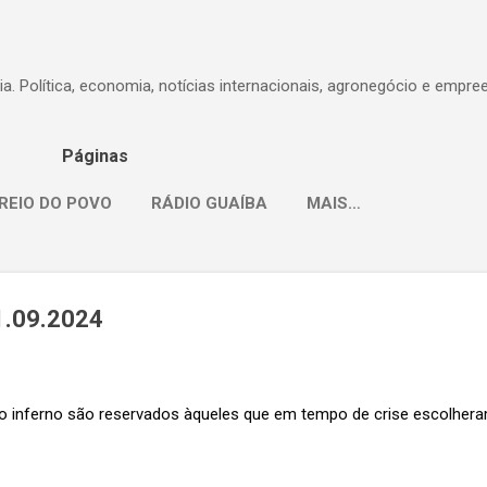
Pular para o conteúdo principal
dia. Política, economia, notícias internacionais, agronegócio e empr
Páginas
REIO DO POVO
RÁDIO GUAÍBA
MAIS…
1.09.2024
o inferno são reservados àqueles que em tempo de crise escolheram