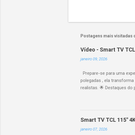
Postagens mais visitadas 
Vídeo - Smart TV TCL
janeiro 09, 2026
Prepare-se para uma expe
polegadas , ela transforma
realistas. 🌟 Destaques do 
vibrantes. Resolução 4K UH
desempenho otimizado para
ideal para esportes e games,
recomendações personaliza
Smart TV TCL 115" 4
mais. Google Assistente : 
janeiro 07, 2026
Altura: 153,8 cm | Profund