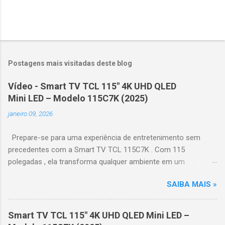
Postagens mais visitadas deste blog
Vídeo - Smart TV TCL 115" 4K UHD QLED
Mini LED – Modelo 115C7K (2025)
janeiro 09, 2026
Prepare-se para uma experiência de entretenimento sem
precedentes com a Smart TV TCL 115C7K . Com 115
polegadas , ela transforma qualquer ambiente em um
verdadeiro cinema particular, oferecendo imagens grandiosas
SAIBA MAIS »
e realistas. 🌟 Destaques do produto Tela QLED Mini LED 115” :
controle de iluminação preciso, brilho intenso e cores
vibrantes. Resolução 4K UHD : detalhes impressionantes e
Smart TV TCL 115" 4K UHD QLED Mini LED –
contraste profundo em cada cena. Processador AiPQ :