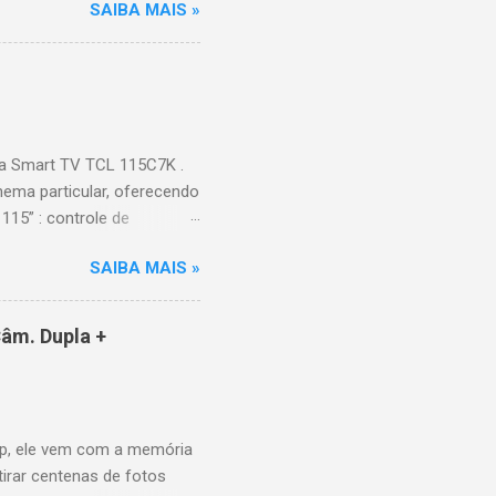
SAIBA MAIS »
Hz (até 240Hz com DLG) :
ace intuitiva,
 Video, HBO Max e muito
s Largura: 256,6 cm |
onen...
a Smart TV TCL 115C7K .
ema particular, oferecendo
115” : controle de
alhes impressionantes e
SAIBA MAIS »
do para imagens e
) : ideal para esportes e
ce intuitiva, recomendações
âm. Dupla +
e Video, HBO Max e muito
 Design e dimensões
(229,3 kg com embalagem)
p, ele vem com a memória
tirar centenas de fotos