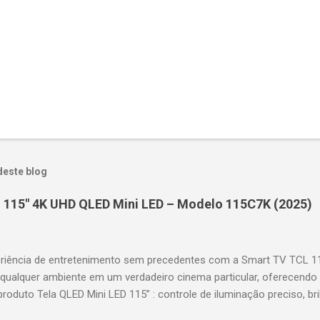
deste blog
 115" 4K UHD QLED Mini LED – Modelo 115C7K (2025)
riência de entretenimento sem precedentes com a Smart TV TCL 
 qualquer ambiente em um verdadeiro cinema particular, oferecendo
produto Tela QLED Mini LED 115” : controle de iluminação preciso, br
D : detalhes impressionantes e contraste profundo em cada cena. 