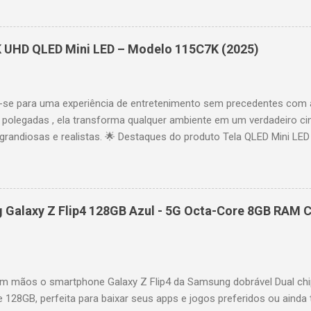
 imagens e movimentos fluidos. Taxa de atualização nativa de 144
 garantindo fluidez e resposta imediata. Google TV integrado : interf
das e acesso a aplicativos como YouTube, Netflix, Disney+, Prime
K UHD QLED Mini LED – Modelo 115C7K (2025)
comandos de voz para facilitar sua navegação. 📐 Design e dimensõe
idade: 44,5 cm Peso: 99,8 kg (229,3 kg com embalagem) Estrutura imp
se para uma experiência de entretenimento sem precedentes com 
polegadas , ela transforma qualquer ambiente em um verdadeiro cin
randiosas e realistas. 🌟 Destaques do produto Tela QLED Mini LED 
o preciso, brilho intenso e cores vibrantes. Resolução 4K UHD : det
e profundo em cada cena. Processador AiPQ : desempenho otimiza
os fluidos. Taxa de atualização nativa de 144Hz (até 240Hz com DLG
rantindo fluidez e resposta imediata. Google TV integrado : interfa
Galaxy Z Flip4 128GB Azul - 5G Octa-Core 8GB RAM C
izadas e acesso a aplicativos como YouTube, Netflix, Disney+, Prim
ogle Assistente : comandos de voz para facilitar sua navegação. 
256,6 cm | Altura: 153,8 cm | Profundidade: 44,5 cm Peso: 99,8 kg 
 imponen...
 mãos o smartphone Galaxy Z Flip4 da Samsung dobrável Dual chi
e 128GB, perfeita para baixar seus apps e jogos preferidos ou ainda 