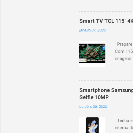
desempenho otimizado para
ideal para esportes e games,
recomendações personaliza
Smart TV TCL 115" 4
mais. Google Assistente : 
janeiro 07, 2026
Altura: 153,8 cm | Profund
Prepare-
Com 115 
imagens g
iluminaçã
contrast
moviment
games, ga
Smartphone Samsung 
personal
Selfie 10MP
mais. Go
outubro 28, 2022
Largura: 
Estrutura
Tenha em
interna d