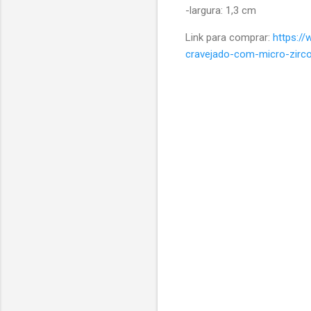
-largura: 1,3 cm
Link para comprar:
https:/
cravejado-com-micro-zirc
C
o
m
e
n
t
á
r
i
o
s