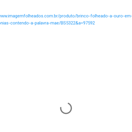
/www.imagemfolheados.com.br/produto/brinco-folheado-a-ouro-em
onias-contendo-a-palavra-mae/BS5322&a=97592