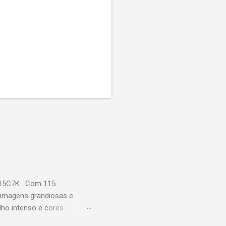
115C7K . Com 115
 imagens grandiosas e
ilho intenso e cores
Processador AiPQ :