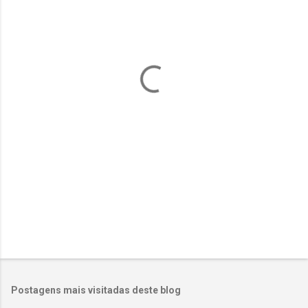
n
t
á
r
i
o
s
Postagens mais visitadas deste blog