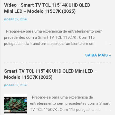
Vídeo - Smart TV TCL 115" 4K UHD QLED
Mini LED – Modelo 115C7K (2025)
janeiro 09, 2026
Prepare-se para uma experiência de entretenimento sem
precedentes com a Smart TV TCL 115C7K . Com 115
polegadas , ela transforma qualquer ambiente em um
verdadeiro cinema particular, oferecendo imagens grandiosas
SAIBA MAIS »
e realistas. 🌟 Destaques do produto Tela QLED Mini LED 115” :
controle de iluminação preciso, brilho intenso e cores
vibrantes. Resolução 4K UHD : detalhes impressionantes e
Smart TV TCL 115" 4K UHD QLED Mini LED –
contraste profundo em cada cena. Processador AiPQ :
Modelo 115C7K (2025)
desempenho otimizado para imagens e movimentos fluidos.
janeiro 07, 2026
Taxa de atualização nativa de 144Hz (até 240Hz com DLG) :
ideal para esportes e games, garantindo fluidez e resposta
Prepare-se para uma experiência de
imediata. Google TV integrado : interface intuitiva,
entretenimento sem precedentes com a Smart
recomendações personalizadas e acesso a aplicativos como
TV TCL 115C7K . Com 115 polegadas , ela
YouTube, Netflix, Disney+, Prime Video, HBO Max e muito mais.