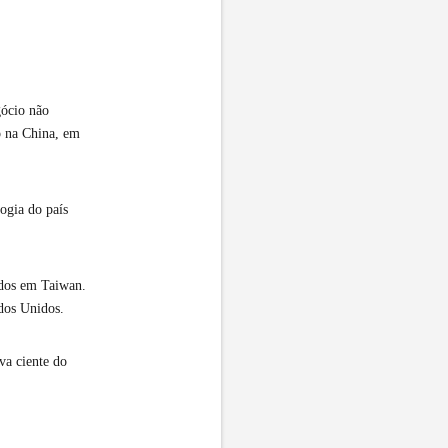
gócio não
o na China, em
ogia do país
dos em Taiwan.
ados Unidos.
va ciente do