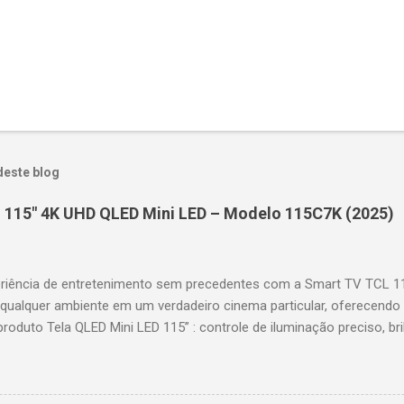
deste blog
 115" 4K UHD QLED Mini LED – Modelo 115C7K (2025)
riência de entretenimento sem precedentes com a Smart TV TCL 
 qualquer ambiente em um verdadeiro cinema particular, oferecendo
produto Tela QLED Mini LED 115” : controle de iluminação preciso, br
D : detalhes impressionantes e contraste profundo em cada cena. 
 imagens e movimentos fluidos. Taxa de atualização nativa de 144
 garantindo fluidez e resposta imediata. Google TV integrado : interf