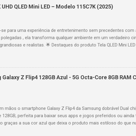
das e acesso a aplicativos como YouTube, Netflix, Disney+, Prime
K UHD QLED Mini LED – Modelo 115C7K (2025)
comandos de voz para facilitar sua navegação. 📐 Design e dimensõe
idade: 44,5 cm Peso: 99,8 kg (229,3 kg com embalagem) Estrutura imp
se para uma experiência de entretenimento sem precedentes com 
polegadas , ela transforma qualquer ambiente em um verdadeiro cin
randiosas e realistas. 🌟 Destaques do produto Tela QLED Mini LED 
o preciso, brilho intenso e cores vibrantes. Resolução 4K UHD : det
e profundo em cada cena. Processador AiPQ : desempenho otimiza
os fluidos. Taxa de atualização nativa de 144Hz (até 240Hz com DLG
rantindo fluidez e resposta imediata. Google TV integrado : interfa
Galaxy Z Flip4 128GB Azul - 5G Octa-Core 8GB RAM C
izadas e acesso a aplicativos como YouTube, Netflix, Disney+, Prim
ogle Assistente : comandos de voz para facilitar sua navegação. 
256,6 cm | Altura: 153,8 cm | Profundidade: 44,5 cm Peso: 99,8 kg 
 imponen...
 mãos o smartphone Galaxy Z Flip4 da Samsung dobrável Dual chi
e 128GB, perfeita para baixar seus apps e jogos preferidos ou ainda 
lo graças a sua cor azul que deixa o produto mais estiloso do que 
também possui um processador Octa-Core e memória RAM de 8GB par