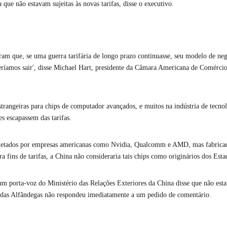
que não estavam sujeitas às novas tarifas, disse o executivo.
ram que, se uma guerra tarifária de longo prazo continuasse, seu modelo de ne
veríamos sair', disse Michael Hart, presidente da Câmara Americana de Comérci
rangeiras para chips de computador avançados, e muitos na indústria de tecnol
s escapassem das tarifas.
ojetados por empresas americanas como Nvidia, Qualcomm e AMD, mas fabrica
a fins de tarifas, a China não consideraria tais chips como originários dos Est
um porta-voz do Ministério das Relações Exteriores da China disse que não esta
 das Alfândegas não respondeu imediatamente a um pedido de comentário.