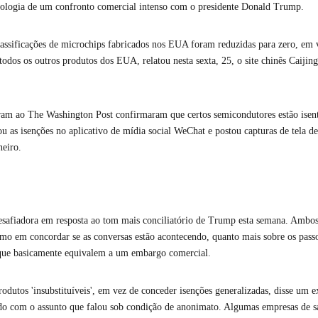
cnologia de um confronto comercial intenso com o presidente Donald Trump.
lassificações de microchips fabricados nos EUA foram reduzidas para zero, em 
os os outros produtos dos EUA, relatou nesta sexta, 25, o site chinês Caijing.
ram ao The Washington Post confirmaram que certos semicondutores estão isento
as isenções no aplicativo de mídia social WeChat e postou capturas de tela de 
eiro.
afiadora em resposta ao tom mais conciliatório de Trump esta semana. Ambos
mo em concordar se as conversas estão acontecendo, quanto mais sobre os passo
as que basicamente equivalem a um embargo comercial.
rodutos 'insubstituíveis', em vez de conceder isenções generalizadas, disse um e
ado com o assunto que falou sob condição de anonimato. Algumas empresas de