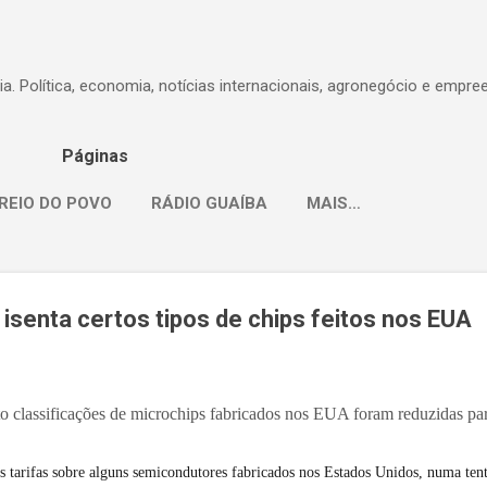
Pular para o conteúdo principal
dia. Política, economia, notícias internacionais, agronegócio e empr
Páginas
REIO DO POVO
RÁDIO GUAÍBA
MAIS…
 isenta certos tipos de chips feitos nos EUA
to classificações de microchips fabricados nos EUA foram reduzidas pa
s tarifas sobre alguns semicondutores fabricados nos Estados Unidos, numa tent