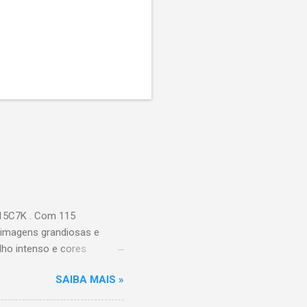
115C7K . Com 115
 imagens grandiosas e
ilho intenso e cores
Processador AiPQ :
SAIBA MAIS »
Hz (até 240Hz com DLG) :
ace intuitiva,