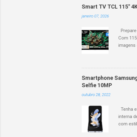
recomendações personaliza
Smart TV TCL 115" 4
mais. Google Assistente : 
janeiro 07, 2026
Altura: 153,8 cm | Profund
Prepare-
Com 115 
imagens g
iluminaçã
contrast
moviment
games, ga
Smartphone Samsung 
personal
Selfie 10MP
mais. Go
outubro 28, 2022
Largura: 
Estrutura
Tenha em
interna d
com esti
5G, ele 