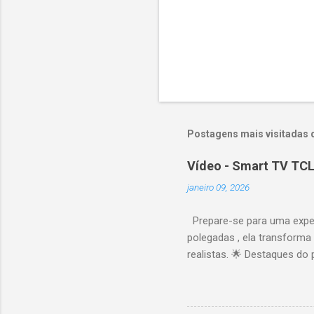
Postagens mais visitadas 
Vídeo - Smart TV TCL
janeiro 09, 2026
Prepare-se para uma expe
polegadas , ela transforma
realistas. 🌟 Destaques do 
vibrantes. Resolução 4K UH
desempenho otimizado para
ideal para esportes e games,