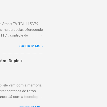
 Video, HBO Max e muito
s Largura: 256,6 cm |
onen...
a Smart TV TCL 115C7K .
ema particular, oferecendo
115” : controle de
alhes impressionantes e
SAIBA MAIS »
do para imagens e
) : ideal para esportes e
ce intuitiva, recomendações
âm. Dupla +
e Video, HBO Max e muito
 Design e dimensões
(229,3 kg com embalagem)
p, ele vem com a memória
tirar centenas de fotos
nunca. Já com a tecnologia
a poder utilizar as