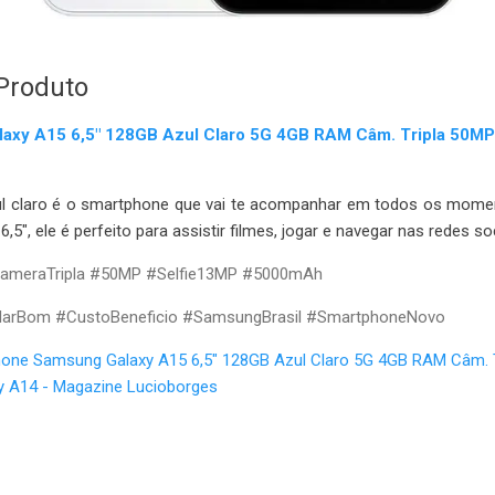
Produto
axy A15 6,5" 128GB Azul Claro 5G 4GB RAM Câm. Tripla 50MP
l claro é o smartphone que vai te acompanhar em todos os mom
,5", ele é perfeito para assistir filmes, jogar e navegar nas redes so
meraTripla #50MP #Selfie13MP #5000mAh
ularBom #CustoBeneficio #SamsungBrasil #SmartphoneNovo
one Samsung Galaxy A15 6,5" 128GB Azul Claro 5G 4GB RAM Câm. T
y A14 - Magazine Lucioborges