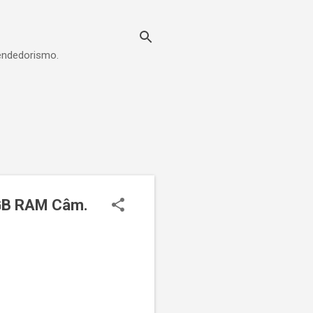
eendedorismo.
4GB RAM Câm.