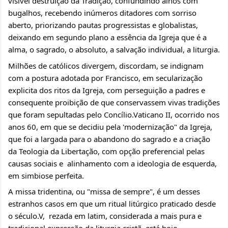
visivel destruição da Tradição, confundindo alhos com 
bugalhos, recebendo inúmeros ditadores com sorriso 
aberto, priorizando pautas progressistas e globalistas, 
deixando em segundo plano a essência da Igreja que é a 
alma, o sagrado, o absoluto, a salvação individual, a liturgia.
Milhões de católicos divergem, discordam, se indignam 
com a postura adotada por Francisco, em secularização 
explicita dos ritos da Igreja, com perseguição a padres e 
consequente proibição de que conservassem vivas tradições 
que foram sepultadas pelo Concílio.Vaticano II, ocorrido nos 
anos 60, em que se decidiu pela 'modernização" da Igreja, 
que foi a largada para o abandono do sagrado e a criação 
da Teologia da Libertação, com opção preferencial pelas 
causas sociais e  alinhamento com a ideologia de esquerda, 
em simbiose perfeita.
A missa tridentina, ou "missa de sempre", é um desses 
estranhos casos em que um ritual litúrgico praticado desde 
o século.V,  rezada em latim, considerada a mais pura e 