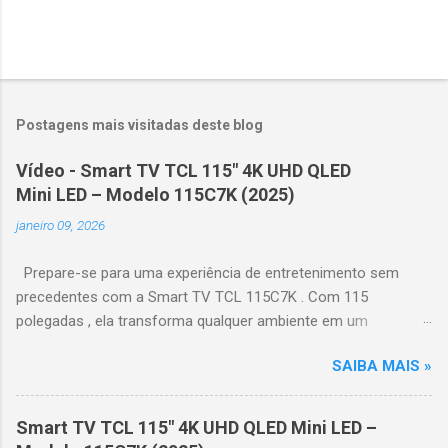
Postagens mais visitadas deste blog
Vídeo - Smart TV TCL 115" 4K UHD QLED
Mini LED – Modelo 115C7K (2025)
janeiro 09, 2026
Prepare-se para uma experiência de entretenimento sem
precedentes com a Smart TV TCL 115C7K . Com 115
polegadas , ela transforma qualquer ambiente em um
verdadeiro cinema particular, oferecendo imagens grandiosas
SAIBA MAIS »
e realistas. 🌟 Destaques do produto Tela QLED Mini LED 115” :
controle de iluminação preciso, brilho intenso e cores
vibrantes. Resolução 4K UHD : detalhes impressionantes e
Smart TV TCL 115" 4K UHD QLED Mini LED –
contraste profundo em cada cena. Processador AiPQ :