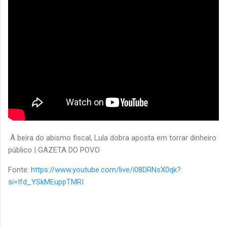
À beira do abismo fiscal, Lula dobra aposta em torrar dinheiro
público | GAZETA DO POVO
Fonte:
https://www.youtube.com/live/i08DRNsX0qk?
si=Ifd_YSkMEuppTMRI
C