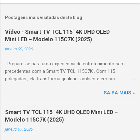
Postagens mais visitadas deste blog
Vídeo - Smart TV TCL 115" 4K UHD QLED
Mini LED – Modelo 115C7K (2025)
janeiro 09, 2026
Prepare-se para uma experiência de entretenimento sem
precedentes com a Smart TV TCL 115C7K . Com 115
polegadas , ela transforma qualquer ambiente em um
verdadeiro cinema particular, oferecendo imagens grandiosas
SAIBA MAIS »
e realistas. 🌟 Destaques do produto Tela QLED Mini LED 115” :
controle de iluminação preciso, brilho intenso e cores
vibrantes. Resolução 4K UHD : detalhes impressionantes e
Smart TV TCL 115" 4K UHD QLED Mini LED –
contraste profundo em cada cena. Processador AiPQ :
Modelo 115C7K (2025)
desempenho otimizado para imagens e movimentos fluidos.
janeiro 07, 2026
Taxa de atualização nativa de 144Hz (até 240Hz com DLG) :
ideal para esportes e games, garantindo fluidez e resposta