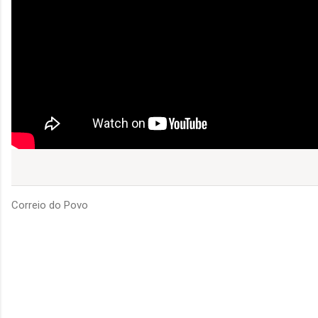
Correio do Povo
C
o
m