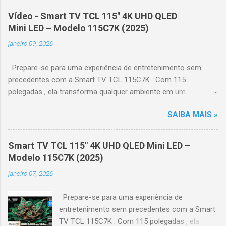
Vídeo - Smart TV TCL 115" 4K UHD QLED
Mini LED – Modelo 115C7K (2025)
janeiro 09, 2026
Prepare-se para uma experiência de entretenimento sem
precedentes com a Smart TV TCL 115C7K . Com 115
polegadas , ela transforma qualquer ambiente em um
verdadeiro cinema particular, oferecendo imagens grandiosas
SAIBA MAIS »
e realistas. 🌟 Destaques do produto Tela QLED Mini LED 115” :
controle de iluminação preciso, brilho intenso e cores
vibrantes. Resolução 4K UHD : detalhes impressionantes e
Smart TV TCL 115" 4K UHD QLED Mini LED –
contraste profundo em cada cena. Processador AiPQ :
Modelo 115C7K (2025)
desempenho otimizado para imagens e movimentos fluidos.
janeiro 07, 2026
Taxa de atualização nativa de 144Hz (até 240Hz com DLG) :
ideal para esportes e games, garantindo fluidez e resposta
Prepare-se para uma experiência de
imediata. Google TV integrado : interface intuitiva,
entretenimento sem precedentes com a Smart
recomendações personalizadas e acesso a aplicativos como
TV TCL 115C7K . Com 115 polegadas , ela
YouTube, Netflix, Disney+, Prime Video, HBO Max e muito mais.