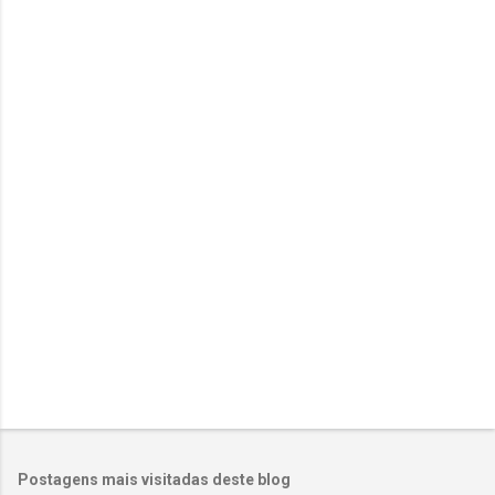
e
n
t
á
r
i
o
s
Postagens mais visitadas deste blog