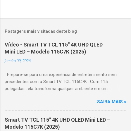
Postagens mais visitadas deste blog
Vídeo - Smart TV TCL 115" 4K UHD QLED
Mini LED – Modelo 115C7K (2025)
janeiro 09, 2026
Prepare-se para uma experiência de entretenimento sem
precedentes com a Smart TV TCL 115C7K . Com 115
polegadas , ela transforma qualquer ambiente em um
verdadeiro cinema particular, oferecendo imagens grandiosas
SAIBA MAIS »
e realistas. 🌟 Destaques do produto Tela QLED Mini LED 115” :
controle de iluminação preciso, brilho intenso e cores
vibrantes. Resolução 4K UHD : detalhes impressionantes e
Smart TV TCL 115" 4K UHD QLED Mini LED –
contraste profundo em cada cena. Processador AiPQ :
Modelo 115C7K (2025)
desempenho otimizado para imagens e movimentos fluidos.