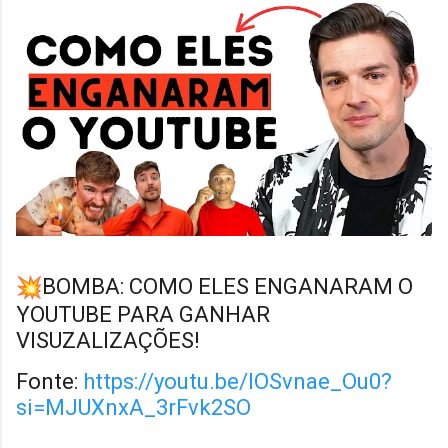
BOMBA: COMO ELES ENGANARAM O
YOUTUBE PARA GANHAR
VISUZALIZAÇÕES!
Fonte:
https://youtu.be/lOSvnae_Ou0?
si=MJUXnxA_3rFvk2SO