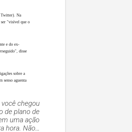
 Twitter). Na
ser "visível que o
nte e do ex-
erseguido", disse
igações sobre a
om senso aguenta
mo você chegou
o de plano de
, em uma ação
ira hora. Não…