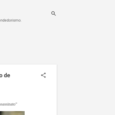
eendedorismo.
no de
ssassinato”