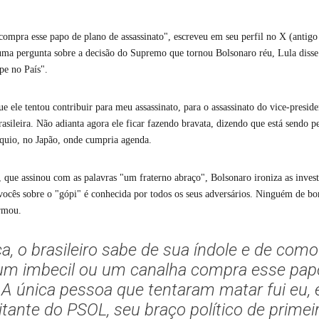
ompra esse papo de plano de assassinato", escreveu em seu perfil no X (antigo
 uma pergunta sobre a decisão do Supremo que tornou Bolsonaro réu, Lula disse 
pe no País".
ue ele tentou contribuir para meu assassinato, para o assassinato do vice-preside
brasileira. Não adianta agora ele ficar fazendo bravata, dizendo que está sendo p
óquio, no Japão, onde cumpria agenda.
que assinou com as palavras "um fraterno abraço", Bolsonaro ironiza as invest
 vocês sobre o "gópi" é conhecida por todos os seus adversários. Ninguém de b
irmou.
ça, o brasileiro sabe de sua índole e de co
 um imbecil ou um canalha compra esse pap
 A única pessoa que tentaram matar fui eu
itante do PSOL, seu braço político de prime