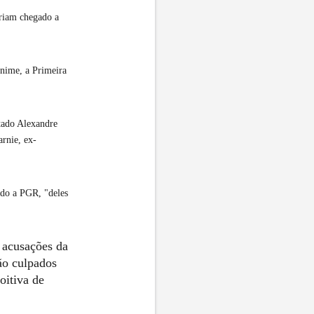
eriam chegado a
ânime, a Primeira
tado Alexandre
rnie, ex-
ndo a PGR, "deles
 acusações da
ão culpados
oitiva de