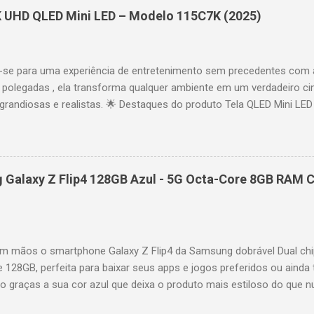
das e acesso a aplicativos como YouTube, Netflix, Disney+, Prime
K UHD QLED Mini LED – Modelo 115C7K (2025)
comandos de voz para facilitar sua navegação. 📐 Design e dimensõe
idade: 44,5 cm Peso: 99,8 kg (229,3 kg com embalagem) Estrutura imp
se para uma experiência de entretenimento sem precedentes com 
polegadas , ela transforma qualquer ambiente em um verdadeiro cin
randiosas e realistas. 🌟 Destaques do produto Tela QLED Mini LED 
o preciso, brilho intenso e cores vibrantes. Resolução 4K UHD : det
e profundo em cada cena. Processador AiPQ : desempenho otimiza
os fluidos. Taxa de atualização nativa de 144Hz (até 240Hz com DLG
rantindo fluidez e resposta imediata. Google TV integrado : interfa
Galaxy Z Flip4 128GB Azul - 5G Octa-Core 8GB RAM C
izadas e acesso a aplicativos como YouTube, Netflix, Disney+, Prim
ogle Assistente : comandos de voz para facilitar sua navegação. 
256,6 cm | Altura: 153,8 cm | Profundidade: 44,5 cm Peso: 99,8 kg 
 imponen...
 mãos o smartphone Galaxy Z Flip4 da Samsung dobrável Dual chi
e 128GB, perfeita para baixar seus apps e jogos preferidos ou ainda 
lo graças a sua cor azul que deixa o produto mais estiloso do que 
também possui um processador Octa-Core e memória RAM de 8GB par