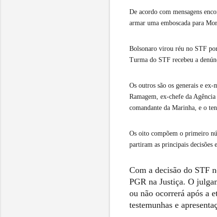
De acordo com mensagens encontr
armar uma emboscada para Mora
Bolsonaro virou réu no STF por 
Turma do STF recebeu a denúnci
Os outros são os generais e ex
Ramagem, ex-chefe da Agência Br
comandante da Marinha, e o ten
Os oito compõem o primeiro núc
partiram as principais decisões 
Com a decisão do STF ne
PGR na Justiça. O julgam
ou não ocorrerá após a e
testemunhas e apresentaç