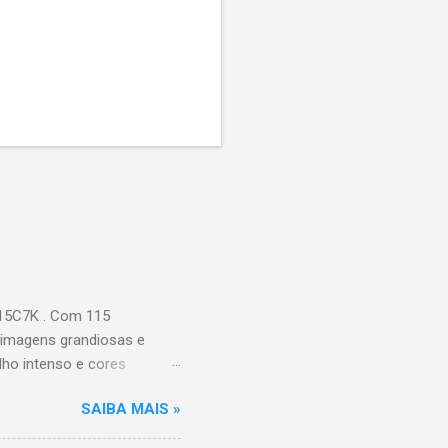
115C7K . Com 115
 imagens grandiosas e
ilho intenso e cores
Processador AiPQ :
SAIBA MAIS »
Hz (até 240Hz com DLG) :
ace intuitiva,