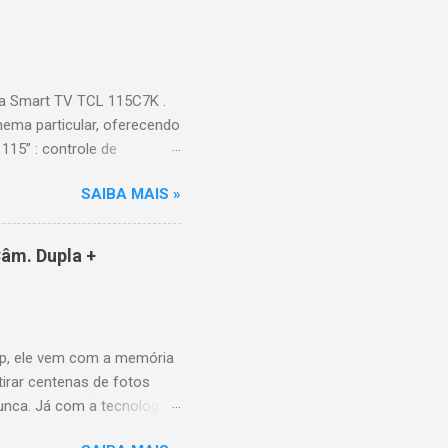
 Video, HBO Max e muito
s Largura: 256,6 cm |
onen...
a Smart TV TCL 115C7K .
ema particular, oferecendo
115” : controle de
alhes impressionantes e
SAIBA MAIS »
do para imagens e
) : ideal para esportes e
ce intuitiva, recomendações
âm. Dupla +
e Video, HBO Max e muito
 Design e dimensões
(229,3 kg com embalagem)
p, ele vem com a memória
tirar centenas de fotos
nunca. Já com a tecnologia
a poder utilizar as