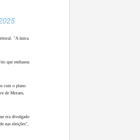
 2025
itoral. "A única
érito que embasou
ou com o plano
dre de Moraes,
que era divulgado
de nas eleições",