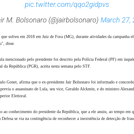
pic.twitter.com/qqo2gidpvs
ir M. Bolsonaro (@jairbolsonaro)
March 27,
 que sofreu em 2018 em Juiz de Fora (MG), durante atividades da campanha ele
", disse.
ula mencionado pelo presidente foi descrito pela Polícia Federal (PF) em inqu
al da República (PGR), aceita nesta semana pelo STF.
aulo Gonet, afirma que o ex-presidente Jair Bolsonaro foi informado e concord
previa o assassinato de Lula, seu vice, Geraldo Alckmin, e do ministro Alexan
perior Eleitoral.
do ao conhecimento do presidente da República, que a ele anuiu, ao tempo em 
 Defesa se via na contingência de reconhecer a inexistência de detecção de frau