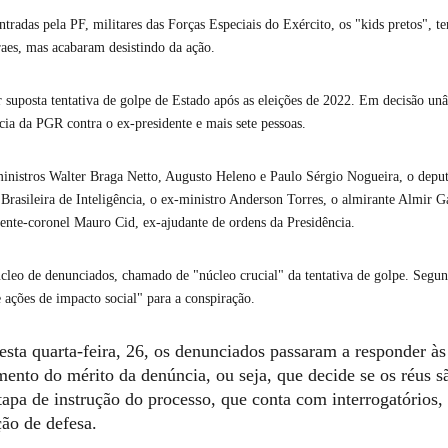
adas pela PF, militares das Forças Especiais do Exército, os "kids pretos", t
es, mas acabaram desistindo da ação.
suposta tentativa de golpe de Estado após as eleições de 2022. Em decisão un
a da PGR contra o ex-presidente e mais sete pessoas.
-ministros Walter Braga Netto, Augusto Heleno e Paulo Sérgio Nogueira, o depu
asileira de Inteligência, o ex-ministro Anderson Torres, o almirante Almir Ga
ente-coronel Mauro Cid, ex-ajudante de ordens da Presidência.
leo de denunciados, chamado de "núcleo crucial" da tentativa de golpe. Segu
e ações de impacto social" para a conspiração.
sta quarta-feira, 26, os denunciados passaram a responder às
ento do mérito da denúncia, ou seja, que decide se os réus s
tapa de instrução do processo, que conta com interrogatórios, 
ão de defesa.