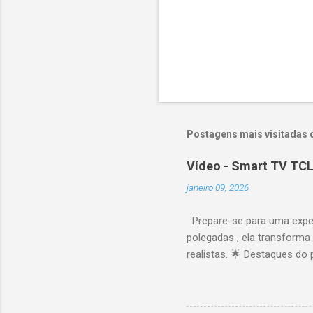
Postagens mais visitadas 
Vídeo - Smart TV TCL
janeiro 09, 2026
Prepare-se para uma expe
polegadas , ela transforma
realistas. 🌟 Destaques do 
vibrantes. Resolução 4K UH
desempenho otimizado para
ideal para esportes e games,