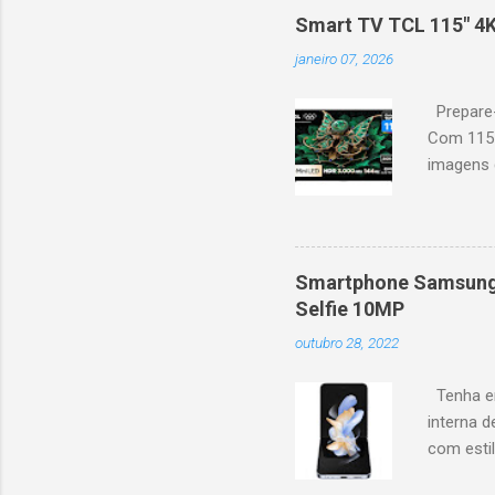
recomendações personaliza
Smart TV TCL 115" 4
mais. Google Assistente : 
janeiro 07, 2026
Altura: 153,8 cm | Profund
Prepare-
Com 115 
imagens g
iluminaçã
contrast
moviment
games, ga
Smartphone Samsung 
personal
Selfie 10MP
mais. Go
outubro 28, 2022
Largura: 
Estrutura
Tenha em
interna d
com esti
5G, ele 