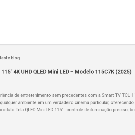
deste blog
 115" 4K UHD QLED Mini LED – Modelo 115C7K (2025)
riência de entretenimento sem precedentes com a Smart TV TCL 
 qualquer ambiente em um verdadeiro cinema particular, oferecendo
produto Tela QLED Mini LED 115” : controle de iluminação preciso, br
D : detalhes impressionantes e contraste profundo em cada cena. 
 imagens e movimentos fluidos. Taxa de atualização nativa de 144
 garantindo fluidez e resposta imediata. Google TV integrado : interf