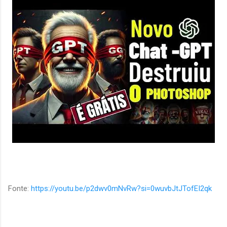
Fonte:
https://youtu.be/p2dwv0mNvRw?si=0wuvbJtJTofEI2qk