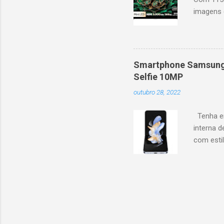
imagens g
iluminaçã
contrast
moviment
games, ga
Smartphone Samsung 
personal
Selfie 10MP
mais. Go
outubro 28, 2022
Largura: 
Estrutura
Tenha em
interna d
com esti
5G, ele 
aplicaçõ
bem na f
Z Flip4 p
em forma
de 3700m