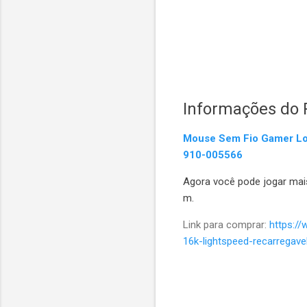
Informações do 
Mouse Sem Fio Gamer Log
910-005566
Agora você pode jogar mai
m.
Link para comprar:
https:/
16k-lightspeed-recarregav
C