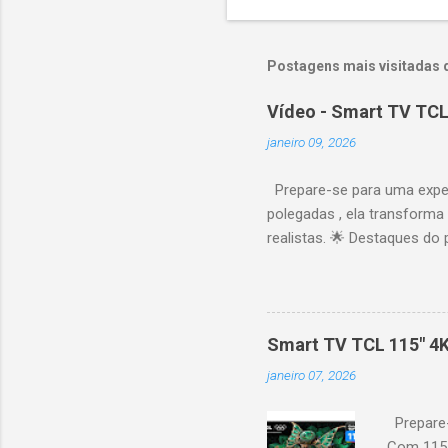
Postagens mais visitadas 
Vídeo - Smart TV TCL
janeiro 09, 2026
Prepare-se para uma expe
polegadas , ela transforma
realistas. 🌟 Destaques do 
vibrantes. Resolução 4K UH
desempenho otimizado para
ideal para esportes e games,
recomendações personaliza
Smart TV TCL 115" 4
mais. Google Assistente : 
janeiro 07, 2026
Altura: 153,8 cm | Profund
Prepare-
Com 115 