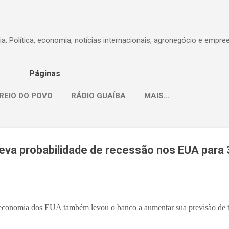
Pular para o conteúdo principal
dia. Política, economia, notícias internacionais, agronegócio e empr
Páginas
REIO DO POVO
RÁDIO GUAÍBA
MAIS…
va probabilidade de recessão nos EUA para 
 economia dos EUA também levou o banco a aumentar sua previsão de 