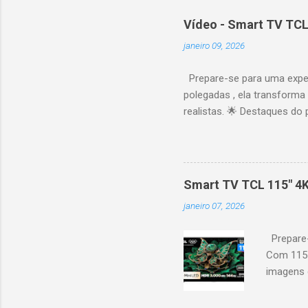
Vídeo - Smart TV TCL
janeiro 09, 2026
Prepare-se para uma expe
polegadas , ela transforma
realistas. 🌟 Destaques do 
vibrantes. Resolução 4K UH
desempenho otimizado para
ideal para esportes e games,
recomendações personaliza
Smart TV TCL 115" 4
mais. Google Assistente : 
janeiro 07, 2026
Altura: 153,8 cm | Profund
Prepare-
Com 115 
imagens g
iluminaçã
contrast