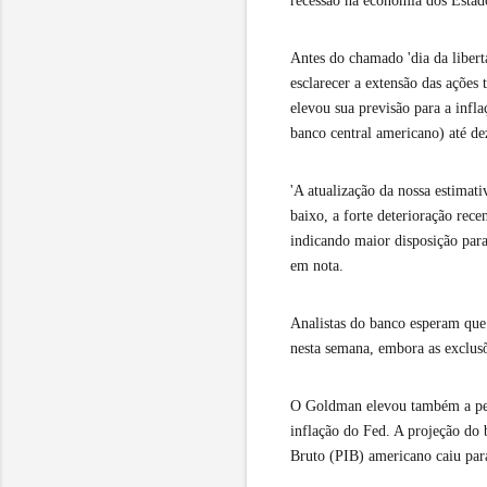
recessão na economia dos Esta
Antes do chamado 'dia da libert
esclarecer a extensão das ações
elevou sua previsão para a infl
banco central americano) até d
'A atualização da nossa estimat
baixo, a forte deterioração rece
indicando maior disposição para
em nota.
Analistas do banco esperam que
nesta semana, embora as exclusõ
O Goldman elevou também a pers
inflação do Fed. A projeção do
Bruto (PIB) americano caiu par