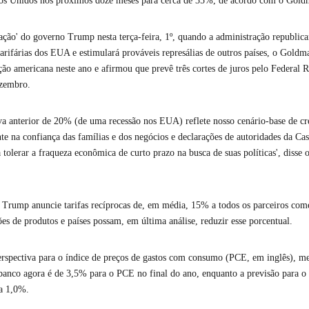
dos Unidos nos próximos doze meses para cerca de 35%, de acordo com o Gold
ação' do governo Trump nesta terça-feira, 1º, quando a administração republic
 tarifárias dos EUA e estimulará prováveis represálias de outros países, o Gol
ação americana neste ano e afirmou que prevê três cortes de juros pelo Federal 
ezembro.
iva anterior de 20% (de uma recessão nos EUA) reflete nosso cenário-base de c
nte na confiança das famílias e dos negócios e declarações de autoridades da Ca
 tolerar a fraqueza econômica de curto prazo na busca de suas políticas', diss
 Trump anuncie tarifas recíprocas de, em média, 15% a todos os parceiros co
es de produtos e países possam, em última análise, reduzir esse porcentual.
pectiva para o índice de preços de gastos com consumo (PCE, em inglês), me
 banco agora é de 3,5% para o PCE no final do ano, enquanto a previsão para o
a 1,0%.