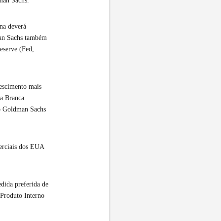
man Sachs.
ana deverá
dman Sachs também
Reserve (Fed,
rescimento mais
sa Branca
e o Goldman Sachs
merciais dos EUA
dida preferida de
 Produto Interno