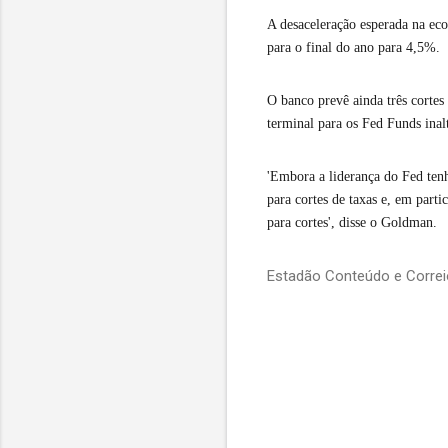
A desaceleração esperada na e
para o final do ano para 4,5%.
O banco prevê ainda três cortes
terminal para os Fed Funds ina
'Embora a liderança do Fed tenh
para cortes de taxas e, em part
para cortes', disse o Goldman.
Estadão Conteúdo e Corre
C
o
m