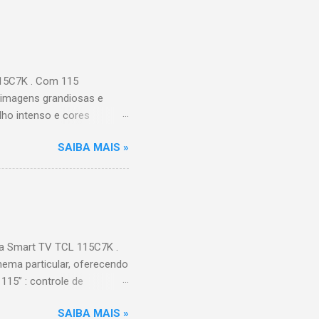
115C7K . Com 115
 imagens grandiosas e
ilho intenso e cores
Processador AiPQ :
SAIBA MAIS »
Hz (até 240Hz com DLG) :
ace intuitiva,
 Video, HBO Max e muito
s Largura: 256,6 cm |
onen...
a Smart TV TCL 115C7K .
ema particular, oferecendo
115” : controle de
alhes impressionantes e
SAIBA MAIS »
do para imagens e