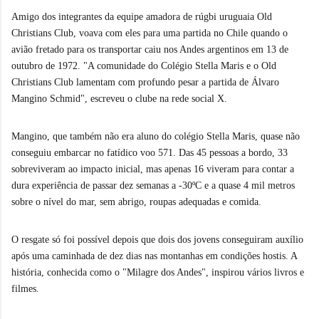
Amigo dos integrantes da equipe amadora de rúgbi uruguaia Old
Christians Club, voava com eles para uma partida no Chile quando o
avião fretado para os transportar caiu nos Andes argentinos em 13 de
outubro de 1972. "A comunidade do Colégio Stella Maris e o Old
Christians Club lamentam com profundo pesar a partida de Álvaro
Mangino Schmid", escreveu o clube na rede social X.
Mangino, que também não era aluno do colégio Stella Maris, quase não
conseguiu embarcar no fatídico voo 571. Das 45 pessoas a bordo, 33
sobreviveram ao impacto inicial, mas apenas 16 viveram para contar a
dura experiência de passar dez semanas a -30ºC e a quase 4 mil metros
sobre o nível do mar, sem abrigo, roupas adequadas e comida.
O resgate só foi possível depois que dois dos jovens conseguiram auxílio
após uma caminhada de dez dias nas montanhas em condições hostis. A
história, conhecida como o "Milagre dos Andes", inspirou vários livros e
filmes.