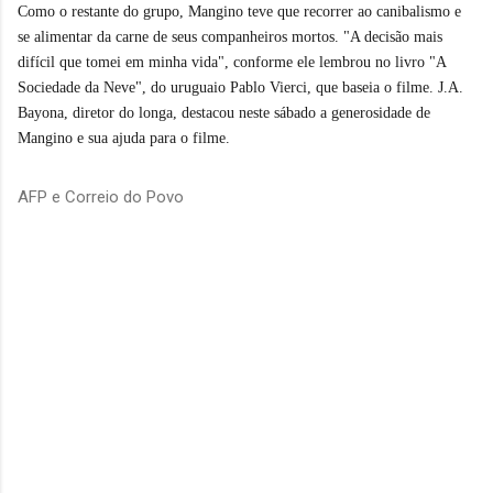
Como o restante do grupo, Mangino teve que recorrer ao canibalismo e
se alimentar da carne de seus companheiros mortos. "A decisão mais
difícil que tomei em minha vida", conforme ele lembrou no livro "A
Sociedade da Neve", do uruguaio Pablo Vierci, que baseia o filme. J.A.
Bayona, diretor do longa, destacou neste sábado a generosidade de
Mangino e sua ajuda para o filme.
AFP e Correio do Povo
C
o
m
e
n
t
á