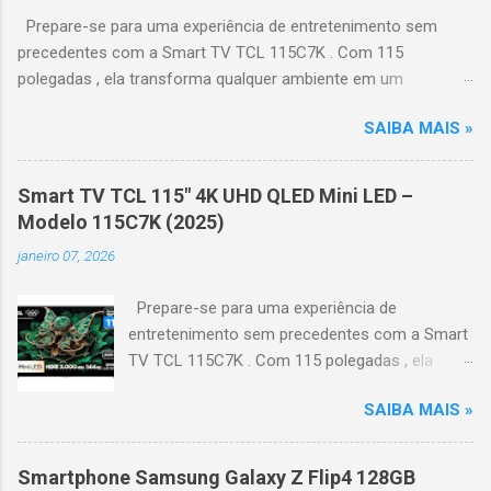
Prepare-se para uma experiência de entretenimento sem
precedentes com a Smart TV TCL 115C7K . Com 115
polegadas , ela transforma qualquer ambiente em um
verdadeiro cinema particular, oferecendo imagens grandiosas
SAIBA MAIS »
e realistas. 🌟 Destaques do produto Tela QLED Mini LED 115” :
controle de iluminação preciso, brilho intenso e cores
vibrantes. Resolução 4K UHD : detalhes impressionantes e
Smart TV TCL 115" 4K UHD QLED Mini LED –
contraste profundo em cada cena. Processador AiPQ :
Modelo 115C7K (2025)
desempenho otimizado para imagens e movimentos fluidos.
janeiro 07, 2026
Taxa de atualização nativa de 144Hz (até 240Hz com DLG) :
ideal para esportes e games, garantindo fluidez e resposta
Prepare-se para uma experiência de
imediata. Google TV integrado : interface intuitiva,
entretenimento sem precedentes com a Smart
recomendações personalizadas e acesso a aplicativos como
TV TCL 115C7K . Com 115 polegadas , ela
YouTube, Netflix, Disney+, Prime Video, HBO Max e muito mais.
transforma qualquer ambiente em um
Google Assistente : comandos de voz para facilitar sua
SAIBA MAIS »
verdadeiro cinema particular, oferecendo
navegação. 📐 Design e dimensões Largura: 256,6 cm | Altura:
imagens grandiosas e realistas. 🌟 Destaques
153,8 cm | Profundidade: 44,5 cm Peso: 99,8 kg (229,3 kg com
do produto Tela QLED Mini LED 115” : controle
embalagem) Estrutura imponen...
Smartphone Samsung Galaxy Z Flip4 128GB