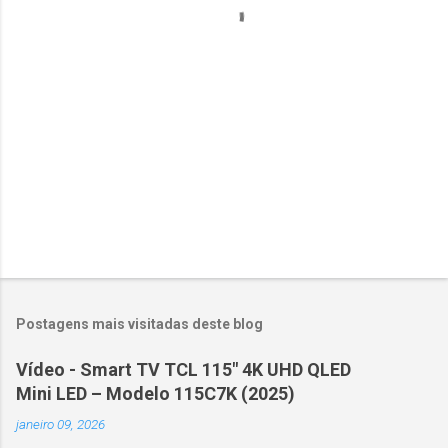
r
i
o
s
Postagens mais visitadas deste blog
Vídeo - Smart TV TCL 115" 4K UHD QLED
Mini LED – Modelo 115C7K (2025)
janeiro 09, 2026