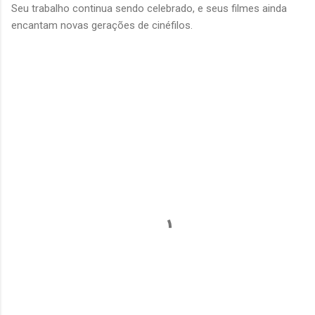
Seu trabalho continua sendo celebrado, e seus filmes ainda
encantam novas gerações de cinéfilos.
C
o
m
e
n
t
á
r
i
o
s