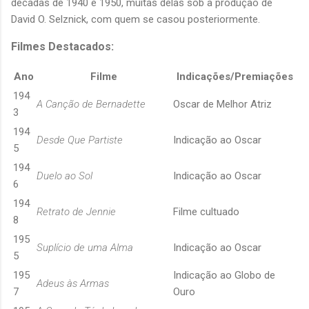
décadas de 1940 e 1950, muitas delas sob a produção de
David O. Selznick, com quem se casou posteriormente.
Filmes Destacados:
Ano
Filme
Indicações/Premiações
194
A Canção de Bernadette
Oscar de Melhor Atriz
3
194
Desde Que Partiste
Indicação ao Oscar
5
194
Duelo ao Sol
Indicação ao Oscar
6
194
Retrato de Jennie
Filme cultuado
8
195
Suplício de uma Alma
Indicação ao Oscar
5
195
Indicação ao Globo de
Adeus às Armas
7
Ouro