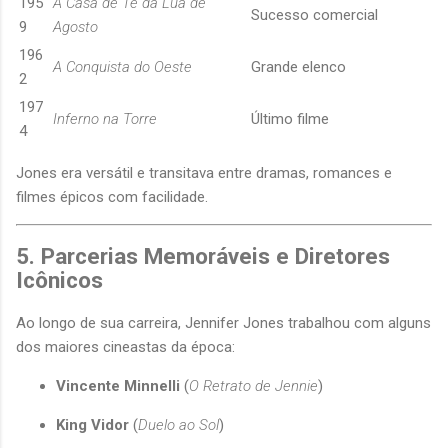
195
A Casa de Té da Lua de
Sucesso comercial
9
Agosto
196
A Conquista do Oeste
Grande elenco
2
197
Inferno na Torre
Último filme
4
Jones era versátil e transitava entre dramas, romances e
filmes épicos com facilidade.
5. Parcerias Memoráveis e Diretores
Icônicos
Ao longo de sua carreira, Jennifer Jones trabalhou com alguns
dos maiores cineastas da época:
Vincente Minnelli
(
O Retrato de Jennie
)
King Vidor
(
Duelo ao Sol
)