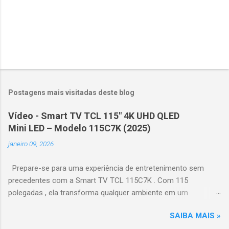
Postagens mais visitadas deste blog
Vídeo - Smart TV TCL 115" 4K UHD QLED
Mini LED – Modelo 115C7K (2025)
janeiro 09, 2026
Prepare-se para uma experiência de entretenimento sem
precedentes com a Smart TV TCL 115C7K . Com 115
polegadas , ela transforma qualquer ambiente em um
verdadeiro cinema particular, oferecendo imagens grandiosas
SAIBA MAIS »
e realistas. 🌟 Destaques do produto Tela QLED Mini LED 115” :