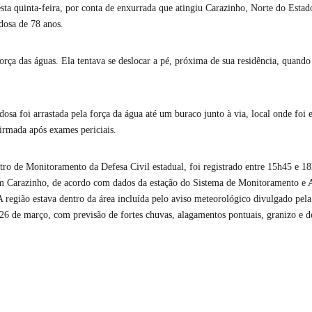
ta quinta-feira, por conta de enxurrada que atingiu Carazinho, Norte do Esta
dosa de 78 anos.
força das águas. Ela tentava se deslocar a pé, próxima de sua residência, quand
osa foi arrastada pela força da água até um buraco junto à via, local onde foi 
firmada após exames periciais.
ro de Monitoramento da Defesa Civil estadual, foi registrado entre 15h45 e 
m Carazinho, de acordo com dados da estação do Sistema de Monitoramento e A
região estava dentro da área incluída pelo aviso meteorológico divulgado pela
 26 de março, com previsão de fortes chuvas, alagamentos pontuais, granizo e de