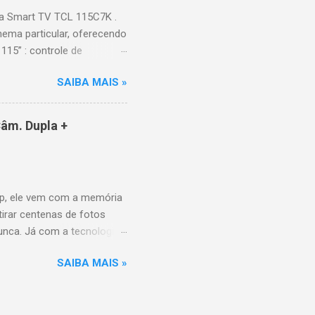
a Smart TV TCL 115C7K .
ema particular, oferecendo
115” : controle de
alhes impressionantes e
SAIBA MAIS »
do para imagens e
) : ideal para esportes e
ce intuitiva, recomendações
âm. Dupla +
e Video, HBO Max e muito
 Design e dimensões
(229,3 kg com embalagem)
p, ele vem com a memória
tirar centenas de fotos
nunca. Já com a tecnologia
a poder utilizar as
SAIBA MAIS »
10MP para você sair muito
P grande-angular. O Galaxy
uando aberto, é a revolução