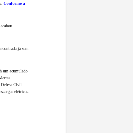
do.
Conforme a
o acabou
encontrada já sem
18h um acumulado
lertas
 Defesa Civil
scargas elétricas.