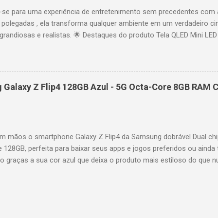
se para uma experiência de entretenimento sem precedentes com 
polegadas , ela transforma qualquer ambiente em um verdadeiro cin
randiosas e realistas. 🌟 Destaques do produto Tela QLED Mini LED 
o preciso, brilho intenso e cores vibrantes. Resolução 4K UHD : det
e profundo em cada cena. Processador AiPQ : desempenho otimiza
os fluidos. Taxa de atualização nativa de 144Hz (até 240Hz com DLG
rantindo fluidez e resposta imediata. Google TV integrado : interfa
Galaxy Z Flip4 128GB Azul - 5G Octa-Core 8GB RAM C
izadas e acesso a aplicativos como YouTube, Netflix, Disney+, Prim
ogle Assistente : comandos de voz para facilitar sua navegação. 
256,6 cm | Altura: 153,8 cm | Profundidade: 44,5 cm Peso: 99,8 kg 
 imponen...
 mãos o smartphone Galaxy Z Flip4 da Samsung dobrável Dual chi
e 128GB, perfeita para baixar seus apps e jogos preferidos ou ainda 
lo graças a sua cor azul que deixa o produto mais estiloso do que 
também possui um processador Octa-Core e memória RAM de 8GB par
es mais pesadas de forma rápida e precisa. A câmera selfie possui 
oto, a câmera traseira é dupla com 12MP ultragrande-angular + 12M
ossui tela infinita Dynamic AMOLED de 6,7" interna e 1,9" externa. Q