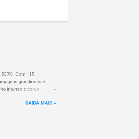
115C7K . Com 115
 imagens grandiosas e
ilho intenso e cores
Processador AiPQ :
SAIBA MAIS »
Hz (até 240Hz com DLG) :
ace intuitiva,
 Video, HBO Max e muito
s Largura: 256,6 cm |
onen...