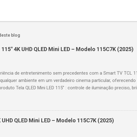
deste blog
 115" 4K UHD QLED Mini LED – Modelo 115C7K (2025)
riência de entretenimento sem precedentes com a Smart TV TCL 
 qualquer ambiente em um verdadeiro cinema particular, oferecendo
produto Tela QLED Mini LED 115” : controle de iluminação preciso, br
D : detalhes impressionantes e contraste profundo em cada cena. 
 imagens e movimentos fluidos. Taxa de atualização nativa de 144
 garantindo fluidez e resposta imediata. Google TV integrado : interf
das e acesso a aplicativos como YouTube, Netflix, Disney+, Prime
K UHD QLED Mini LED – Modelo 115C7K (2025)
comandos de voz para facilitar sua navegação. 📐 Design e dimensõe
idade: 44,5 cm Peso: 99,8 kg (229,3 kg com embalagem) Estrutura imp