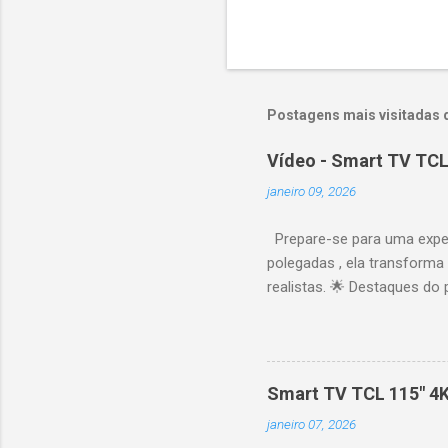
Postagens mais visitadas 
Vídeo - Smart TV TCL
janeiro 09, 2026
Prepare-se para uma expe
polegadas , ela transforma
realistas. 🌟 Destaques do 
vibrantes. Resolução 4K UH
desempenho otimizado para
ideal para esportes e games,
recomendações personaliza
Smart TV TCL 115" 4
mais. Google Assistente : 
janeiro 07, 2026
Altura: 153,8 cm | Profund