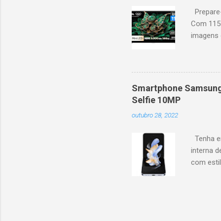
Prepare-
Com 115 
imagens g
iluminaçã
contrast
moviment
games, ga
Smartphone Samsung 
personal
Selfie 10MP
mais. Go
outubro 28, 2022
Largura: 
Estrutura
Tenha em
interna d
com esti
5G, ele 
aplicaçõ
bem na f
Z Flip4 p