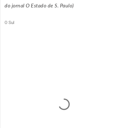
do jornal O Estado de S. Paulo)
O Sul
C
o
m
e
n
t
á
r
i
o
s