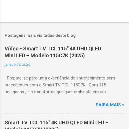
Postagens mais visitadas deste blog
Vídeo - Smart TV TCL 115" 4K UHD QLED
Mini LED – Modelo 115C7K (2025)
janeiro 09, 2026
Prepare-se para uma experiência de entretenimento sem
precedentes com a Smart TV TCL 115C7K . Com 115
polegadas , ela transforma qualquer ambiente em um
verdadeiro cinema particular, oferecendo imagens grandiosas
SAIBA MAIS »
e realistas. 🌟 Destaques do produto Tela QLED Mini LED 115” :
controle de iluminação preciso, brilho intenso e cores
vibrantes. Resolução 4K UHD : detalhes impressionantes e
Smart TV TCL 115" 4K UHD QLED Mini LED –
contraste profundo em cada cena. Processador AiPQ :