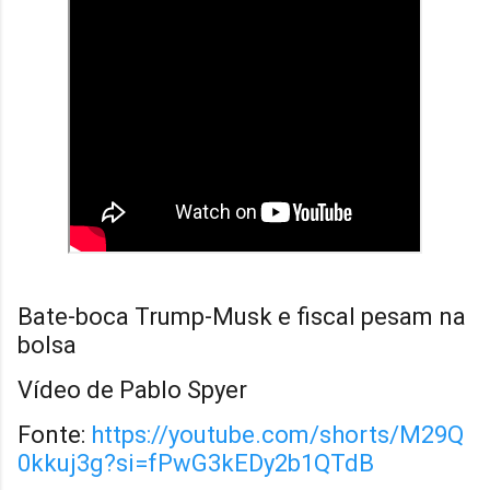
Bate-boca Trump-Musk e fiscal pesam na
bolsa
Vídeo de Pablo Spyer
Fonte:
https://youtube.com/shorts/M29Q
0kkuj3g?si=fPwG3kEDy2b1QTdB