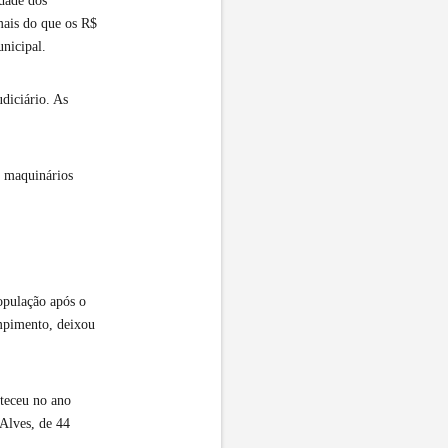
dade dos
mais do que os R$
nicipal.
diciário. As
s maquinários
opulação após o
mpimento, deixou
nteceu no ano
Alves, de 44