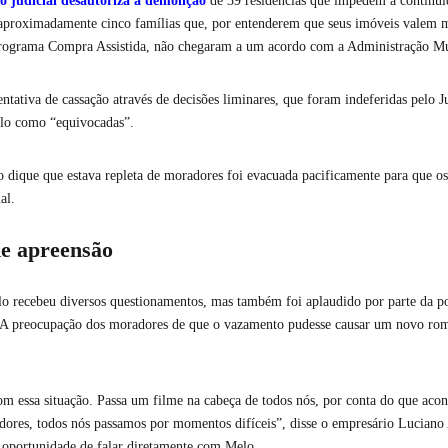
ão judicial desautoriza a demolição
de 39 residências que impedem a continui
e aproximadamente cinco famílias que, por entenderem que seus imóveis valem 
programa Compra Assistida, não chegaram a um acordo com a Administração Mu
tativa de cassação através de decisões liminares, que foram indeferidas pelo Ju
elo como “equivocadas”.
o dique que estava repleta de moradores foi evacuada pacificamente para que o
al.
de apreensão
elo recebeu diversos questionamentos, mas também foi aplaudido por parte da p
. A preocupação dos moradores de que o vazamento pudesse causar um novo ro
m essa situação. Passa um filme na cabeça de todos nós, por conta do que aco
dores, todos nós passamos por momentos difíceis”, disse o empresário Luciano 
a oportunidade de falar diretamente com Melo.