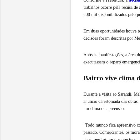
Conforme a Prefeitura, a
decis
trabalhos ocorre pela recusa d
200 mil disponibilizados pelo 
Em duas oportunidades houve ten
decisões foram descritas por M
Após as manifestações, a área d
executassem o reparo emergenci
Bairro vive clima 
Durante a visita ao Sarandi, M
anúncio da retomada das obras
um clima de apreensão.
“Todo mundo fica apreensivo co
passado. Comerciantes, os mora
anos, que foi um dos que teve 