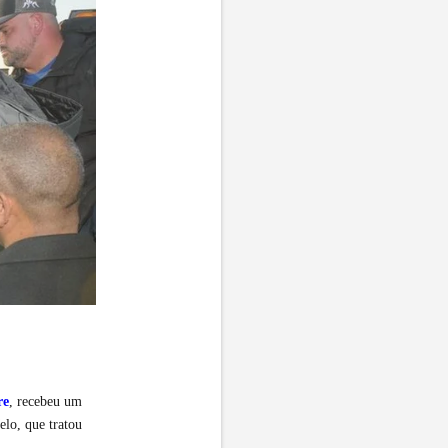
re
, recebeu um
elo, que tratou