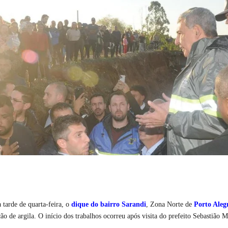
tarde de quarta-feira, o
dique do bairro Sarandi
, Zona Norte de
Porto Aleg
ão de argila. O início dos trabalhos ocorreu após visita do prefeito Sebastião M