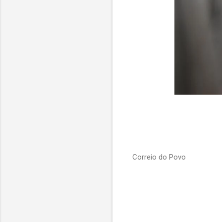
Correio do Povo
C
o