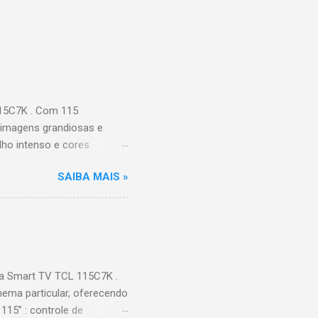
115C7K . Com 115
 imagens grandiosas e
ilho intenso e cores
Processador AiPQ :
SAIBA MAIS »
Hz (até 240Hz com DLG) :
ace intuitiva,
 Video, HBO Max e muito
s Largura: 256,6 cm |
onen...
a Smart TV TCL 115C7K .
ema particular, oferecendo
115” : controle de