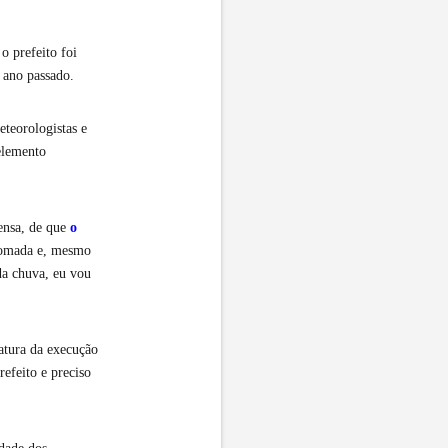
o prefeito foi
 ano passado.
teorologistas e
elemento
ensa, de que
o
tomada e, mesmo
da chuva, eu vou
natura da execução
efeito e preciso