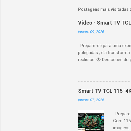
Postagens mais visitadas 
Vídeo - Smart TV TCL
janeiro 09, 2026
Prepare-se para uma expe
polegadas , ela transforma
realistas. 🌟 Destaques do 
vibrantes. Resolução 4K UH
desempenho otimizado para
ideal para esportes e games,
recomendações personaliza
Smart TV TCL 115" 4
mais. Google Assistente : 
janeiro 07, 2026
Altura: 153,8 cm | Profund
Prepare-
Com 115 
imagens g