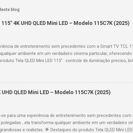
deste blog
 115" 4K UHD QLED Mini LED – Modelo 115C7K (2025)
riência de entretenimento sem precedentes com a Smart TV TCL 
 qualquer ambiente em um verdadeiro cinema particular, oferecendo
produto Tela QLED Mini LED 115” : controle de iluminação preciso, br
D : detalhes impressionantes e contraste profundo em cada cena. 
 imagens e movimentos fluidos. Taxa de atualização nativa de 144
 garantindo fluidez e resposta imediata. Google TV integrado : interf
das e acesso a aplicativos como YouTube, Netflix, Disney+, Prime
K UHD QLED Mini LED – Modelo 115C7K (2025)
comandos de voz para facilitar sua navegação. 📐 Design e dimensõe
idade: 44,5 cm Peso: 99,8 kg (229,3 kg com embalagem) Estrutura imp
se para uma experiência de entretenimento sem precedentes com 
polegadas , ela transforma qualquer ambiente em um verdadeiro cin
randiosas e realistas. 🌟 Destaques do produto Tela QLED Mini LED 