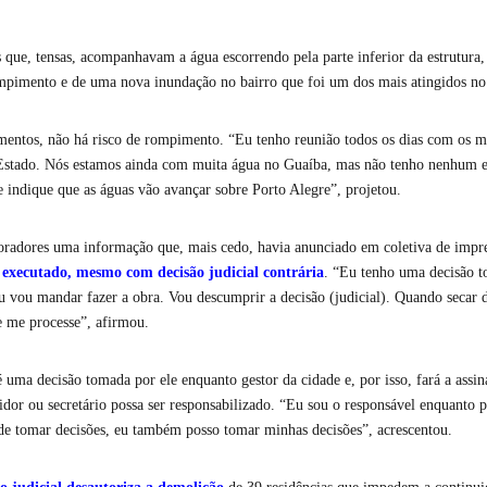
 que, tensas, acompanhavam a água escorrendo pela parte inferior da estrutura, 
ompimento e de uma nova inundação no bairro que foi um dos mais atingidos no
entos, não há risco de rompimento. “Eu tenho reunião todos os dias com os me
 Estado. Nós estamos ainda com muita água no Guaíba, mas não tenho nenhum 
 indique que as águas vão avançar sobre Porto Alegre”, projetou.
adores uma informação que, mais cedo, havia anunciado em coletiva de impr
á executado, mesmo com decisão judicial contrária
. “Eu tenho uma decisão 
 eu vou mandar fazer a obra. Vou descumprir a decisão (judicial). Quando secar 
e me processe”, afirmou.
é uma decisão tomada por ele enquanto gestor da cidade e, por isso, fará a assi
dor ou secretário possa ser responsabilizado. “Eu sou o responsável enquanto pr
ode tomar decisões, eu também posso tomar minhas decisões”, acrescentou.