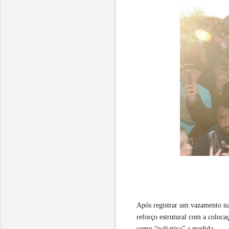
Após registrar um vazamento na 
reforço estrutural com a colocaç
como “paliativa” a medida.