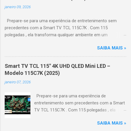
janeiro 09, 2026
Prepare-se para uma experiência de entretenimento sem
precedentes com a Smart TV TCL 115C7K . Com 115
polegadas , ela transforma qualquer ambiente em um
verdadeiro cinema particular, oferecendo imagens grandiosas
SAIBA MAIS »
e realistas. 🌟 Destaques do produto Tela QLED Mini LED 115” :
controle de iluminação preciso, brilho intenso e cores
vibrantes. Resolução 4K UHD : detalhes impressionantes e
Smart TV TCL 115" 4K UHD QLED Mini LED –
contraste profundo em cada cena. Processador AiPQ :
Modelo 115C7K (2025)
desempenho otimizado para imagens e movimentos fluidos.
janeiro 07, 2026
Taxa de atualização nativa de 144Hz (até 240Hz com DLG) :
ideal para esportes e games, garantindo fluidez e resposta
Prepare-se para uma experiência de
imediata. Google TV integrado : interface intuitiva,
entretenimento sem precedentes com a Smart
recomendações personalizadas e acesso a aplicativos como
TV TCL 115C7K . Com 115 polegadas , ela
YouTube, Netflix, Disney+, Prime Video, HBO Max e muito mais.
transforma qualquer ambiente em um
Google Assistente : comandos de voz para facilitar sua
SAIBA MAIS »
verdadeiro cinema particular, oferecendo
navegação. 📐 Design e dimensões Largura: 256,6 cm | Altura:
imagens grandiosas e realistas. 🌟 Destaques