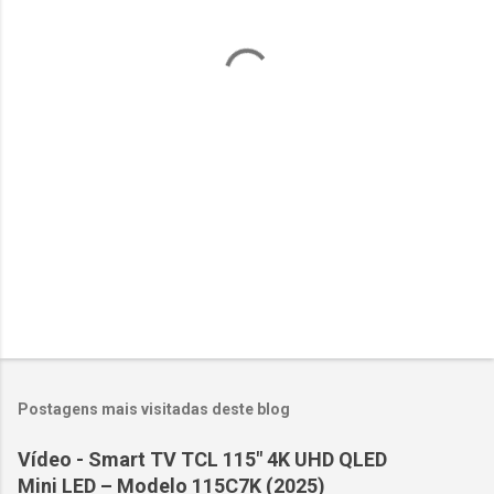
t
á
r
i
o
s
Postagens mais visitadas deste blog
Vídeo - Smart TV TCL 115" 4K UHD QLED
Mini LED – Modelo 115C7K (2025)