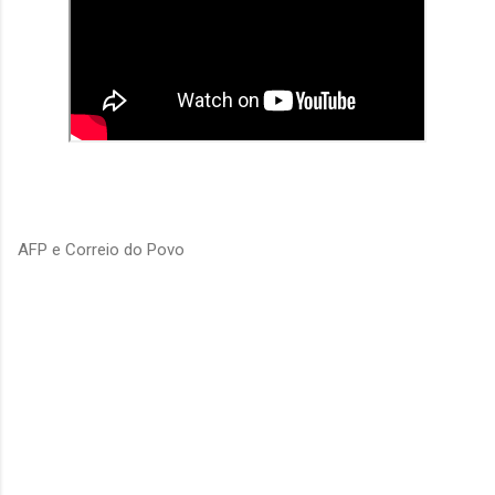
AFP e Correio do Povo
C
o
m
e
n