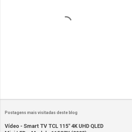
t
á
r
i
o
s
Postagens mais visitadas deste blog
Vídeo - Smart TV TCL 115" 4K UHD QLED