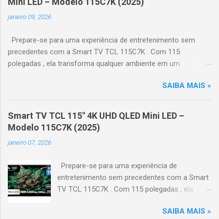
Mini LED – Modelo 115C7K (2025)
janeiro 09, 2026
Prepare-se para uma experiência de entretenimento sem
precedentes com a Smart TV TCL 115C7K . Com 115
polegadas , ela transforma qualquer ambiente em um
verdadeiro cinema particular, oferecendo imagens grandiosas
SAIBA MAIS »
e realistas. 🌟 Destaques do produto Tela QLED Mini LED 115” :
controle de iluminação preciso, brilho intenso e cores
vibrantes. Resolução 4K UHD : detalhes impressionantes e
Smart TV TCL 115" 4K UHD QLED Mini LED –
contraste profundo em cada cena. Processador AiPQ :
Modelo 115C7K (2025)
desempenho otimizado para imagens e movimentos fluidos.
janeiro 07, 2026
Taxa de atualização nativa de 144Hz (até 240Hz com DLG) :
ideal para esportes e games, garantindo fluidez e resposta
Prepare-se para uma experiência de
imediata. Google TV integrado : interface intuitiva,
entretenimento sem precedentes com a Smart
recomendações personalizadas e acesso a aplicativos como
TV TCL 115C7K . Com 115 polegadas , ela
YouTube, Netflix, Disney+, Prime Video, HBO Max e muito mais.
transforma qualquer ambiente em um
Google Assistente : comandos de voz para facilitar sua
SAIBA MAIS »
verdadeiro cinema particular, oferecendo
navegação. 📐 Design e dimensões Largura: 256,6 cm | Altura: