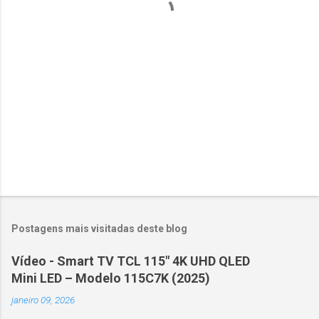
r
i
o
s
Postagens mais visitadas deste blog
Vídeo - Smart TV TCL 115" 4K UHD QLED
Mini LED – Modelo 115C7K (2025)
janeiro 09, 2026