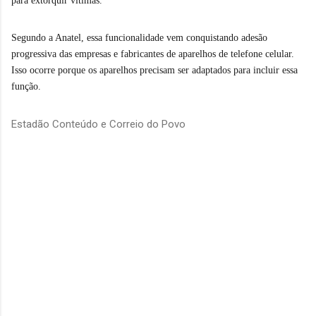
para extorquir vítimas.
Segundo a Anatel, essa funcionalidade vem conquistando adesão
progressiva das empresas e fabricantes de aparelhos de telefone celular.
Isso ocorre porque os aparelhos precisam ser adaptados para incluir essa
função.
Estadão Conteúdo e Correio do Povo
C
o
m
e
n
t
á