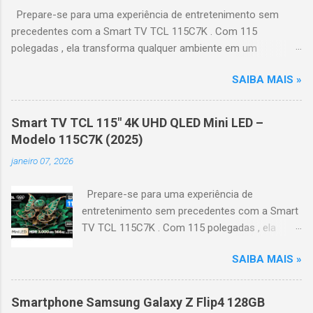
Prepare-se para uma experiência de entretenimento sem
precedentes com a Smart TV TCL 115C7K . Com 115
polegadas , ela transforma qualquer ambiente em um
verdadeiro cinema particular, oferecendo imagens grandiosas
SAIBA MAIS »
e realistas. 🌟 Destaques do produto Tela QLED Mini LED 115” :
controle de iluminação preciso, brilho intenso e cores
vibrantes. Resolução 4K UHD : detalhes impressionantes e
Smart TV TCL 115" 4K UHD QLED Mini LED –
contraste profundo em cada cena. Processador AiPQ :
Modelo 115C7K (2025)
desempenho otimizado para imagens e movimentos fluidos.
janeiro 07, 2026
Taxa de atualização nativa de 144Hz (até 240Hz com DLG) :
ideal para esportes e games, garantindo fluidez e resposta
Prepare-se para uma experiência de
imediata. Google TV integrado : interface intuitiva,
entretenimento sem precedentes com a Smart
recomendações personalizadas e acesso a aplicativos como
TV TCL 115C7K . Com 115 polegadas , ela
YouTube, Netflix, Disney+, Prime Video, HBO Max e muito mais.
transforma qualquer ambiente em um
Google Assistente : comandos de voz para facilitar sua
SAIBA MAIS »
verdadeiro cinema particular, oferecendo
navegação. 📐 Design e dimensões Largura: 256,6 cm | Altura:
imagens grandiosas e realistas. 🌟 Destaques
153,8 cm | Profundidade: 44,5 cm Peso: 99,8 kg (229,3 kg com
do produto Tela QLED Mini LED 115” : controle
embalagem) Estrutura imponen...
Smartphone Samsung Galaxy Z Flip4 128GB
de iluminação preciso, brilho intenso e cores