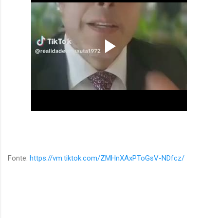
Fonte:
https://vm.tiktok.com/ZMHnXAxPToGsV-NDfcz/
C
o