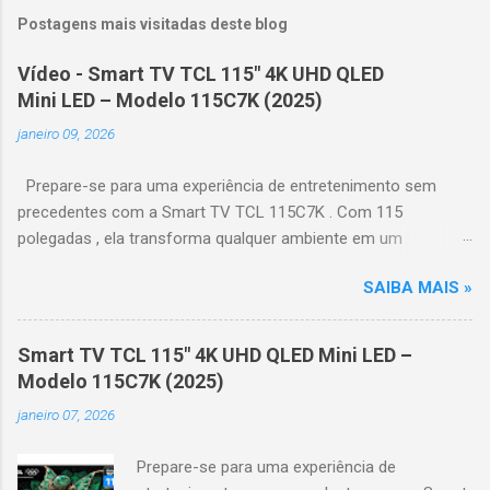
Postagens mais visitadas deste blog
Vídeo - Smart TV TCL 115" 4K UHD QLED
Mini LED – Modelo 115C7K (2025)
janeiro 09, 2026
Prepare-se para uma experiência de entretenimento sem
precedentes com a Smart TV TCL 115C7K . Com 115
polegadas , ela transforma qualquer ambiente em um
verdadeiro cinema particular, oferecendo imagens grandiosas
SAIBA MAIS »
e realistas. 🌟 Destaques do produto Tela QLED Mini LED 115” :
controle de iluminação preciso, brilho intenso e cores
vibrantes. Resolução 4K UHD : detalhes impressionantes e
Smart TV TCL 115" 4K UHD QLED Mini LED –
contraste profundo em cada cena. Processador AiPQ :
Modelo 115C7K (2025)
desempenho otimizado para imagens e movimentos fluidos.
janeiro 07, 2026
Taxa de atualização nativa de 144Hz (até 240Hz com DLG) :
ideal para esportes e games, garantindo fluidez e resposta
Prepare-se para uma experiência de
imediata. Google TV integrado : interface intuitiva,