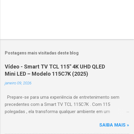
Postagens mais visitadas deste blog
Vídeo - Smart TV TCL 115" 4K UHD QLED
Mini LED – Modelo 115C7K (2025)
janeiro 09, 2026
Prepare-se para uma experiência de entretenimento sem
precedentes com a Smart TV TCL 115C7K . Com 115
polegadas , ela transforma qualquer ambiente em um
verdadeiro cinema particular, oferecendo imagens grandiosas
SAIBA MAIS »
e realistas. 🌟 Destaques do produto Tela QLED Mini LED 115” :
controle de iluminação preciso, brilho intenso e cores