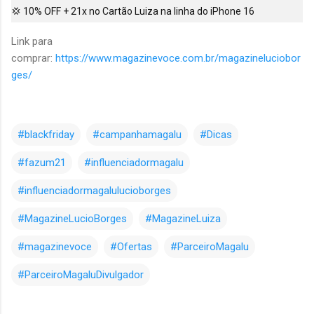
💢 10% OFF + 21x no Cartão Luiza na linha do iPhone 16
Link para
comprar:
https://www.magazinevoce.com.br/magazineluciobor
ges/
#blackfriday
#campanhamagalu
#Dicas
#fazum21
#influenciadormagalu
#influenciadormagalulucioborges
#MagazineLucioBorges
#MagazineLuiza
#magazinevoce
#Ofertas
#ParceiroMagalu
#ParceiroMagaluDivulgador
C